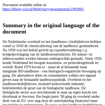
Document available online at:
https://library.wur.nl/WebQuery/groenekennis/1993901
Summary in the original language of the
document
De Nederlandse overheid en het (landbouw-) bedrijfsleven hebben
vanaf ca 1930 de chemicalisering van de landbouw gestimuleerd.
Na 1950 was het beleid gericht op exportbevordering c.q.
kostprijsverlaging van de landbouwproducten. De natuur- en
milieuwaarden werden hieraan ondergeschikt gemaakt. Sinds 1950
kende Nederland het hoogste kunstmest- en pesticidengebruik ter
wereld. Rond 1970 kwam er - naast de al bestaande maar
marginale BD-landbouw - een biologisch-organische beweging op
gang. De alternatieve telers en consumenten wilden een signaal
geven naar de bestaande landbouwpraktijk. Overheid en het
landbouwbedrijfsleven, inclusief toeleverende industrie,
belemmerden de groei van de biologische landbouw. De
biologische sector was onvoldoende in staat op eigen kracht een
doorbraak te forceren. Pas begin jaren ´90 ging de overheid onder
druk van de EU over stag door de omschakeling financieel maar
bescheiden te ondersteunen. De rest van het landbouwbedrijfsleven