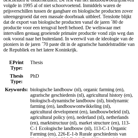
volgde in 1995 al of niet schoorvoetend. Inmiddels waren de
prijsverschillen tussen de gangbare en biologische producten zover
uiteengegroeid dat een massale doorbraak uitbleef. Tenslotte blijkt
dat de export van biologische producten vanaf de jaren ´80 de
productie voor een terugval heeft behoed. De weliswaar met
intervallen gestaag groeiende primaire productie vond zijn weg dan
ook vooral naar het buitenland. In weerwil van de ideologie van de
pioniers in de jaren ´70 paste dit in de agrarische handelstraditie van
de Republiek en het latere Koninkrijk.
EPrint
Thesis
Type:
Thesis
PhD
Type:
Keywords:
biologische landbouw (nl), organic farming (en),
agrarische geschiedenis (nl), agricultural history (en),
biologisch-dynamische landbouw (nl), biodynamic
farming (en), landbouwontwikkeling (nl),
agricultural development (en), landbouwbeleid (nl),
agricultural policy (en), nederland (nl), netherlands
(en), marktstructuur (nl), market structure (en), 113-
C-1 Ecologische landbouw (nl), 113-C-1 Organic
Farming (en), 226-E-1-b Rurale geschiedenis van