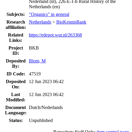
Nederland (nl), 226-E-1-b Rural History of the
Netherlands (en)
Subjects:
"Organics" in general
Research
Netherlands
>
BioKennisBank
affiliation:
Related
https://edepot.wur.nl/263368
Links:
Project
BKB
ID:
Deposited
Blom, M
By:
ID Code:
47519
Deposited
12 Jun 2023 06:42
On:
Last
12 Jun 2023 06:42
Modified:
Document
Dutch/Nederlands
Language:
Status:
Unpublished
Repository Staff Only:
item control page