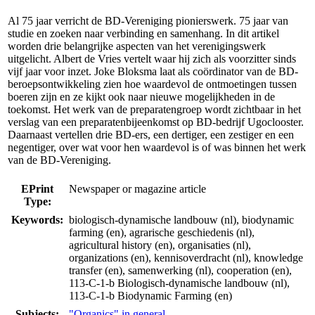
Al 75 jaar verricht de BD-Vereniging pionierswerk. 75 jaar van
studie en zoeken naar verbinding en samenhang. In dit artikel
worden drie belangrijke aspecten van het verenigingswerk
uitgelicht. Albert de Vries vertelt waar hij zich als voorzitter sinds
vijf jaar voor inzet. Joke Bloksma laat als coördinator van de BD-
beroepsontwikkeling zien hoe waardevol de ontmoetingen tussen
boeren zijn en ze kijkt ook naar nieuwe mogelijkheden in de
toekomst. Het werk van de preparatengroep wordt zichtbaar in het
verslag van een preparatenbijeenkomst op BD-bedrijf Ugoclooster.
Daarnaast vertellen drie BD-ers, een dertiger, een zestiger en een
negentiger, over wat voor hen waardevol is of was binnen het werk
van de BD-Vereniging.
EPrint
Newspaper or magazine article
Type:
Keywords:
biologisch-dynamische landbouw (nl), biodynamic
farming (en), agrarische geschiedenis (nl),
agricultural history (en), organisaties (nl),
organizations (en), kennisoverdracht (nl), knowledge
transfer (en), samenwerking (nl), cooperation (en),
113-C-1-b Biologisch-dynamische landbouw (nl),
113-C-1-b Biodynamic Farming (en)
Subjects:
"Organics" in general