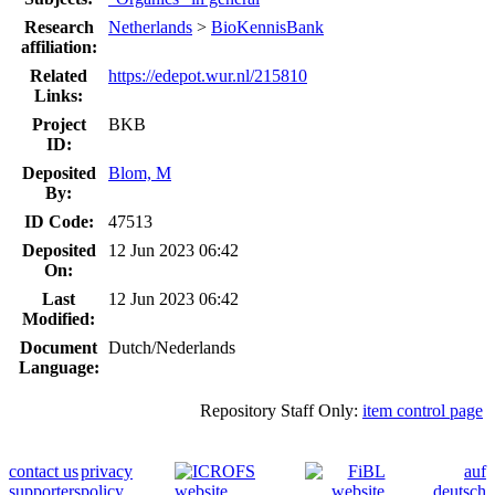
Research
Netherlands
>
BioKennisBank
affiliation:
Related
https://edepot.wur.nl/215810
Links:
Project
BKB
ID:
Deposited
Blom, M
By:
ID Code:
47513
Deposited
12 Jun 2023 06:42
On:
Last
12 Jun 2023 06:42
Modified:
Document
Dutch/Nederlands
Language:
Repository Staff Only:
item control page
contact us
privacy
auf
supporters
policy
deutsch