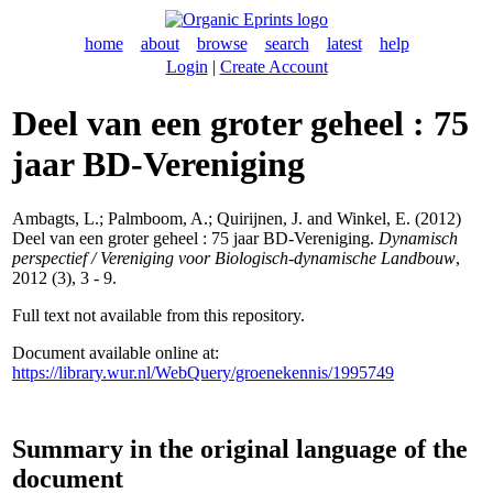
home
about
browse
search
latest
help
Login
|
Create Account
Deel van een groter geheel : 75
jaar BD-Vereniging
Ambagts, L.
;
Palmboom, A.
;
Quirijnen, J.
and
Winkel, E.
(2012)
Deel van een groter geheel : 75 jaar BD-Vereniging.
Dynamisch
perspectief / Vereniging voor Biologisch-dynamische Landbouw
,
2012 (3), 3 - 9.
Full text not available from this repository.
Document available online at:
https://library.wur.nl/WebQuery/groenekennis/1995749
Summary in the original language of the
document