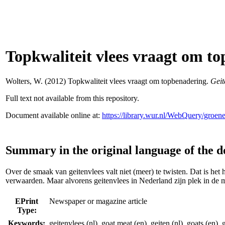
Topkwaliteit vlees vraagt om t
Wolters, W.
(2012) Topkwaliteit vlees vraagt om topbenadering.
Geit
Full text not available from this repository.
Document available online at:
https://library.wur.nl/WebQuery/groe
Summary in the original language of the 
Over de smaak van geitenvlees valt niet (meer) te twisten. Dat is het
verwaarden. Maar alvorens geitenvlees in Nederland zijn plek in de m
EPrint
Newspaper or magazine article
Type:
Keywords:
geitenvlees (nl), goat meat (en), geiten (nl), goats (en),