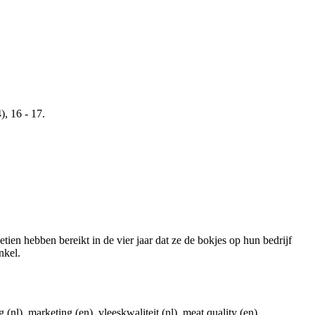
), 16 - 17.
tien hebben bereikt in de vier jaar dat ze de bokjes op hun bedrijf
nkel.
 (nl), marketing (en), vleeskwaliteit (nl), meat quality (en),