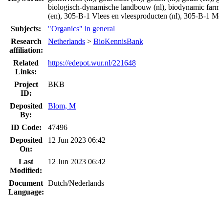
biologisch-dynamische landbouw (nl), biodynamic farmi
(en), 305-B-1 Vlees en vleesproducten (nl), 305-B-1 M
Subjects:
"Organics" in general
Research
Netherlands
>
BioKennisBank
affiliation:
Related
https://edepot.wur.nl/221648
Links:
Project
BKB
ID:
Deposited
Blom, M
By:
ID Code:
47496
Deposited
12 Jun 2023 06:42
On:
Last
12 Jun 2023 06:42
Modified:
Document
Dutch/Nederlands
Language: