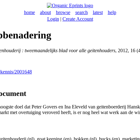
home
about
browse
search
latest
help
Login
|
Create Account
opbenadering
enhouderij : tweemaandelijks blad voor alle geitenhouders
, 2012, 16 (4
nekennis/2001648
document
 hoogste doel dat Peter Govers en Ina Eleveld van geitenboerderij Hanske
arkt met overtuiging veroverd heeft, is er nog heel wat werk aan de wi
 geitenhouderij (nl), goat keeping (en), bokken (nl), bucks (en), marketing