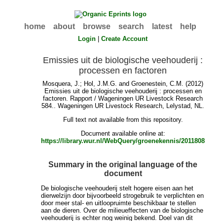
home
about
browse
search
latest
help
Login
|
Create Account
Emissies uit de biologische veehouderij :
processen en factoren
Mosquera, J.
;
Hol, J.M.G.
and
Groenestein, C.M.
(2012)
Emissies uit de biologische veehouderij : processen en
factoren. Rapport / Wageningen UR Livestock Research
584.. Wageningen UR Livestock Research, Lelystad, NL.
Full text not available from this repository.
Document available online at:
https://library.wur.nl/WebQuery/groenekennis/2011808
Summary in the original language of the
document
De biologische veehouderij stelt hogere eisen aan het
dierwelzijn door bijvoorbeeld strogebruik te verplichten en
door meer stal- en uitloopruimte beschikbaar te stellen
aan de dieren. Over de milieueffecten van de biologische
veehouderij is echter nog weinig bekend. Doel van dit