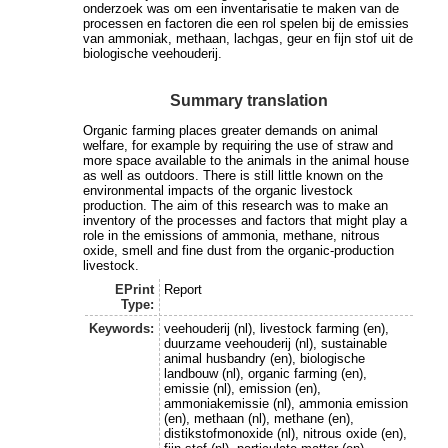
onderzoek was om een inventarisatie te maken van de
processen en factoren die een rol spelen bij de emissies
van ammoniak, methaan, lachgas, geur en fijn stof uit de
biologische veehouderij.
Summary translation
Organic farming places greater demands on animal
welfare, for example by requiring the use of straw and
more space available to the animals in the animal house
as well as outdoors. There is still little known on the
environmental impacts of the organic livestock
production. The aim of this research was to make an
inventory of the processes and factors that might play a
role in the emissions of ammonia, methane, nitrous
oxide, smell and fine dust from the organic-production
livestock.
EPrint
Report
Type:
Keywords:
veehouderij (nl), livestock farming (en),
duurzame veehouderij (nl), sustainable
animal husbandry (en), biologische
landbouw (nl), organic farming (en),
emissie (nl), emission (en),
ammoniakemissie (nl), ammonia emission
(en), methaan (nl), methane (en),
distikstofmonoxide (nl), nitrous oxide (en),