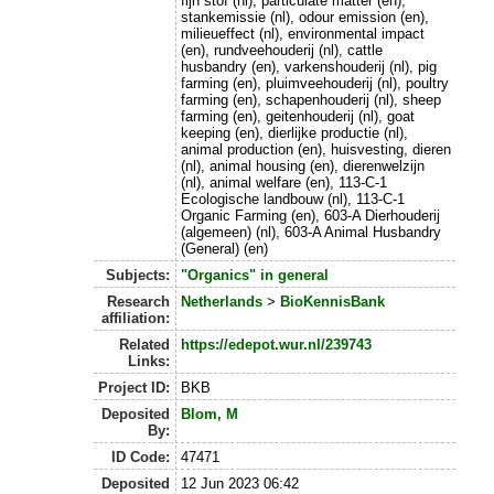
fijn stof (nl), particulate matter (en),
stankemissie (nl), odour emission (en),
milieueffect (nl), environmental impact
(en), rundveehouderij (nl), cattle
husbandry (en), varkenshouderij (nl), pig
farming (en), pluimveehouderij (nl), poultry
farming (en), schapenhouderij (nl), sheep
farming (en), geitenhouderij (nl), goat
keeping (en), dierlijke productie (nl),
animal production (en), huisvesting, dieren
(nl), animal housing (en), dierenwelzijn
(nl), animal welfare (en), 113-C-1
Ecologische landbouw (nl), 113-C-1
Organic Farming (en), 603-A Dierhouderij
(algemeen) (nl), 603-A Animal Husbandry
(General) (en)
Subjects:
"Organics" in general
Research
Netherlands
>
BioKennisBank
affiliation:
Related
https://edepot.wur.nl/239743
Links:
Project ID:
BKB
Deposited
Blom, M
By:
ID Code:
47471
Deposited
12 Jun 2023 06:42