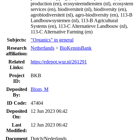
production (en), ecosysteemdiensten (nl), ecosystem
services (en), biodiversiteit (nl), biodiversity (en),
agrobiodiversiteit (nl), agro-biodiversity (en), 113-B
Landbouwsystemen (nl), 113-B Agricultural
Systems (en), 113-C Alternatieve Landbouw (nl),
113-C Alternative Farming (en)
Subjects:
"Organics" in general
Research
Netherlands
>
BioKennisBank
affiliation:
Related
https://edepot.wur.nl/261291
Links:
Project
BKB
ID:
Deposited
Blom, M
By:
ID Code:
47404
Deposited
12 Jun 2023 06:42
On:
Last
12 Jun 2023 06:42
Modified:
Document
Dutch/Nederlands