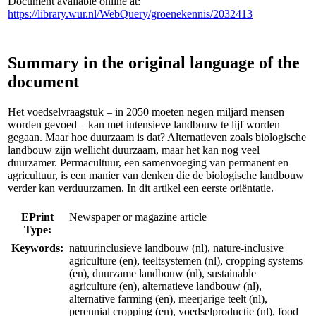
Document available online at:
https://library.wur.nl/WebQuery/groenekennis/2032413
Summary in the original language of the
document
Het voedselvraagstuk – in 2050 moeten negen miljard mensen
worden gevoed – kan met intensieve landbouw te lijf worden
gegaan. Maar hoe duurzaam is dat? Alternatieven zoals biologische
landbouw zijn wellicht duurzaam, maar het kan nog veel
duurzamer. Permacultuur, een samenvoeging van permanent en
agricultuur, is een manier van denken die de biologische landbouw
verder kan verduurzamen. In dit artikel een eerste oriëntatie.
EPrint
Newspaper or magazine article
Type:
Keywords:
natuurinclusieve landbouw (nl), nature-inclusive
agriculture (en), teeltsystemen (nl), cropping systems
(en), duurzame landbouw (nl), sustainable
agriculture (en), alternatieve landbouw (nl),
alternative farming (en), meerjarige teelt (nl),
perennial cropping (en), voedselproductie (nl), food