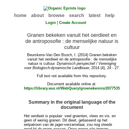
home
about
browse
search
latest
help
Login
|
Create Account
Granen bekeken vanuit het oerdieet en
de antroposofie : de menselijke natuur is
cultuur
Beurskens-Van Den Bsoch, I.
(2014) Granen bekeken
vanuit het oerdieet en de antroposofie : de menselijke
natuur is cultuur.
Dynamisch perspectief / Vereniging
voor Biologisch-dynamische Landbouw
, 2014 (4), 24 - 27.
Full text not available from this repository.
Document available online at:
https://library.wur.nl/WebQuery/groenekennis/2077535
Summary in the original language of the
document
Het oerdieet is populair: veel groenten, vlees en vis, en
geen of weinig granen. Dit dieet, gebaseerd op het
eetpatroon van de jager-verzamelaar, zou nog steeds
goed bij de mens passen. Onze genen zijn immers