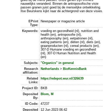
nauwelijks veranderd. Binnen de antroposofische visie
passen granen juist goed bij de menselijke ontwikkeling.
Ilse Beurskens kijkt naar de achtergrond van deze visies.
EPrint
Newspaper or magazine article
Type:
Keywords:
voeding en gezondheid (nl), nutrition and
health (en), antroposofie (nl),
anthroposophy (en), eetpatronen (nl),
eating patterns (en), diëten (nl), diets (en),
graanproducten (nl), cereal products (en),
307-D Humane voeding en gezondheid
(nl), 307-D Human Nutrition and Health
(en)
Subjects:
"Organics" in general
Research
Netherlands
>
BioKennisBank
affiliation:
Related
https://edepot.wur.nl/326639
Links:
Project ID:
BKB
Deposited
Blom, M
By:
ID Code:
47237
Deposited
12 Jun 2023 06:42