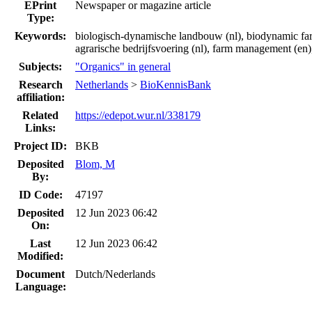
EPrint
Newspaper or magazine article
Type:
Keywords:
biologisch-dynamische landbouw (nl), biodynamic farmi
agrarische bedrijfsvoering (nl), farm management (e
Subjects:
"Organics" in general
Research
Netherlands
>
BioKennisBank
affiliation:
Related
https://edepot.wur.nl/338179
Links:
Project ID:
BKB
Deposited
Blom, M
By:
ID Code:
47197
Deposited
12 Jun 2023 06:42
On:
Last
12 Jun 2023 06:42
Modified:
Document
Dutch/Nederlands
Language: