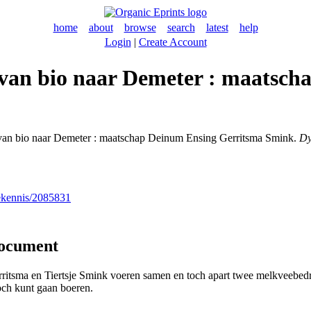
home
about
browse
search
latest
help
Login
|
Create Account
n van bio naar Demeter : maatsc
 van bio naar Demeter : maatschap Deinum Ensing Gerritsma Smink.
Dy
nekennis/2085831
document
tsma en Tiertsje Smink voeren samen en toch apart twee melkveebedrij
toch kunt gaan boeren.