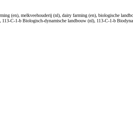
ng (en), melkveehouderij (nl), dairy farming (en), biologische landbou
n), 113-C-1-b Biologisch-dynamische landbouw (nl), 113-C-1-b Biodyn