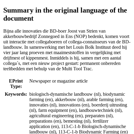
Summary in the original language of the
document
Bijna alle innovaties die BD-boer Joost van Strien van
akkerbouwbedrijf Zonnegoed in Ens (NOP) bedenkt, komen voort
uit interactie met collegaboeren of collega-connaisseurs van de BD-
landbouw. In samenwerking met het Louis Bolk Instituut deed hij
vier jaar lang proeven met maaimeststoffen in vergelijking met
drijfmest of kippenmest. Inmiddels is hij, samen met een aantal
collega´s, met een nieuw project gestart: permanent onbereden
teeltbedden met behulp van de Multi Tool Trac.
EPrint
Newspaper or magazine article
Type:
Keywords:
biologisch-dynamische landbouw (nl), biodynamic
farming (en), akkerbouw (nl), arable farming (en),
innovaties (nl), innovations (en), boerderij uitrusting
(nl), farm equipment (en), landbouwtechniek (nl),
agricultural engineering (en), preparaten (nl),
preparations (en), bemesting (nl), fertilizer
application (en), 113-C-1-b Biologisch-dynamische
landbouw (nl), 113-C-1-b Biodynamic Farming (en)