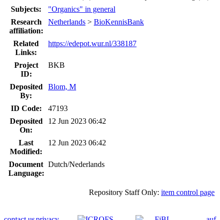
Subjects:
"Organics" in general
Research
Netherlands
>
BioKennisBank
affiliation:
Related
https://edepot.wur.nl/338187
Links:
Project
BKB
ID:
Deposited
Blom, M
By:
ID Code:
47193
Deposited
12 Jun 2023 06:42
On:
Last
12 Jun 2023 06:42
Modified:
Document
Dutch/Nederlands
Language:
Repository Staff Only:
item control page
contact us
privacy
auf