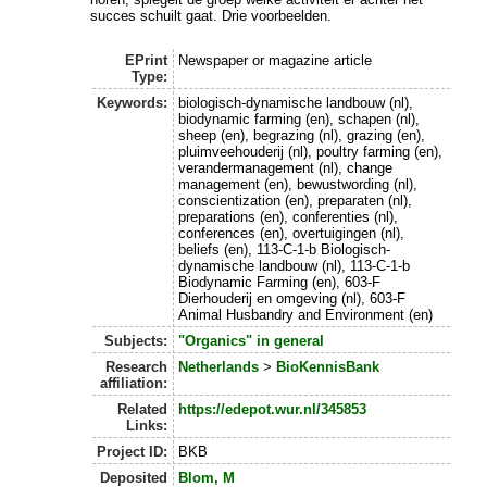
succes schuilt gaat. Drie voorbeelden.
EPrint
Newspaper or magazine article
Type:
Keywords:
biologisch-dynamische landbouw (nl),
biodynamic farming (en), schapen (nl),
sheep (en), begrazing (nl), grazing (en),
pluimveehouderij (nl), poultry farming (en),
verandermanagement (nl), change
management (en), bewustwording (nl),
conscientization (en), preparaten (nl),
preparations (en), conferenties (nl),
conferences (en), overtuigingen (nl),
beliefs (en), 113-C-1-b Biologisch-
dynamische landbouw (nl), 113-C-1-b
Biodynamic Farming (en), 603-F
Dierhouderij en omgeving (nl), 603-F
Animal Husbandry and Environment (en)
Subjects:
"Organics" in general
Research
Netherlands
>
BioKennisBank
affiliation:
Related
https://edepot.wur.nl/345853
Links:
Project ID:
BKB
Deposited
Blom, M