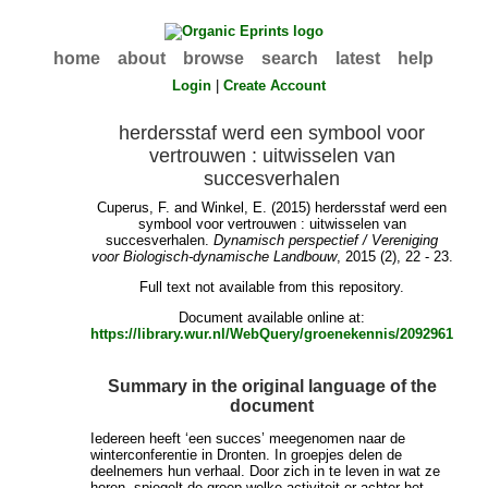
home
about
browse
search
latest
help
Login
|
Create Account
herdersstaf werd een symbool voor
vertrouwen : uitwisselen van
succesverhalen
Cuperus, F.
and
Winkel, E.
(2015) herdersstaf werd een
symbool voor vertrouwen : uitwisselen van
succesverhalen.
Dynamisch perspectief / Vereniging
voor Biologisch-dynamische Landbouw
, 2015 (2), 22 - 23.
Full text not available from this repository.
Document available online at:
https://library.wur.nl/WebQuery/groenekennis/2092961
Summary in the original language of the
document
Iedereen heeft ‘een succes’ meegenomen naar de
winterconferentie in Dronten. In groepjes delen de
deelnemers hun verhaal. Door zich in te leven in wat ze
horen, spiegelt de groep welke activiteit er achter het