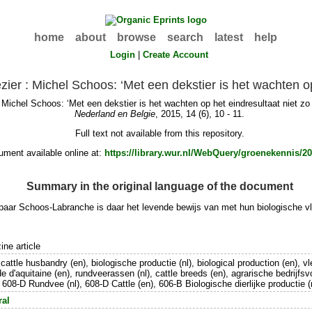
home
about
browse
search
latest
help
Login
|
Create Account
ier : Michel Schoos: ‘Met een dekstier is het wachten op
 Michel Schoos: ‘Met een dekstier is het wachten op het eindresultaat niet z
Nederland en Belgie
, 2015, 14 (6), 10 - 11.
Full text not available from this repository.
ment available online at:
https://library.wur.nl/WebQuery/groenekennis/2
Summary in the original language of the document
paar Schoos-Labranche is daar het levende bewĳs van met hun biologische 
ne article
cattle husbandry (en), biologische productie (nl), biological production (en), vlee
nde d'aquitaine (en), rundveerassen (nl), cattle breeds (en), agrarische bedrijf
, 608-D Rundvee (nl), 608-D Cattle (en), 606-B Biologische dierlijke productie 
ral