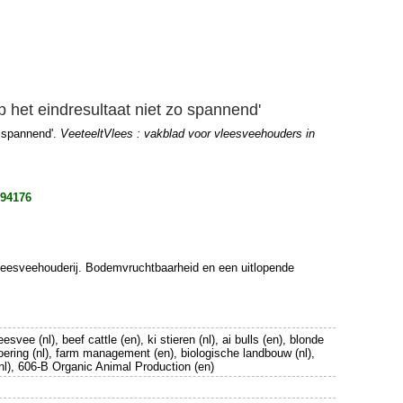
 het eindresultaat niet zo spannend'
o spannend'.
VeeteeltVlees : vakblad voor vleesveehouders in
094176
vleesveehouderĳ. Bodemvruchtbaarheid en een uitlopende
svee (nl), beef cattle (en), ki stieren (nl), ai bulls (en), blonde
svoering (nl), farm management (en), biologische landbouw (nl),
(nl), 606-B Organic Animal Production (en)