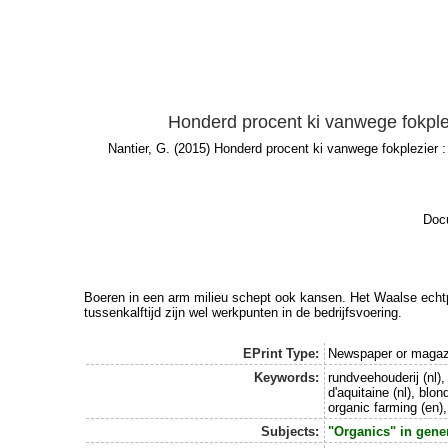
Honderd procent ki vanwege fokplez
Nantier, G.
(2015) Honderd procent ki vanwege fokplezier :
Docu
Boeren in een arm milieu schept ook kansen. Het Waalse echt
tussenkalftĳd zĳn wel werkpunten in de bedrĳfsvoering.
EPrint Type:
Newspaper or magazi
Keywords:
rundveehouderij (nl), 
d'aquitaine (nl), blo
organic farming (en)
Subjects:
"Organics" in gene