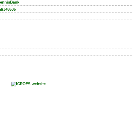
ennisBank
nl/348636