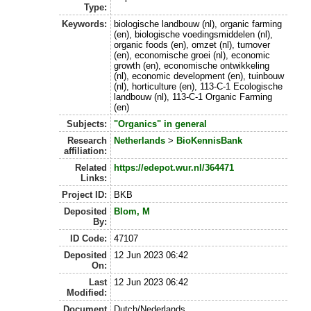
Type:
Keywords:
biologische landbouw (nl), organic farming
(en), biologische voedingsmiddelen (nl),
organic foods (en), omzet (nl), turnover
(en), economische groei (nl), economic
growth (en), economische ontwikkeling
(nl), economic development (en), tuinbouw
(nl), horticulture (en), 113-C-1 Ecologische
landbouw (nl), 113-C-1 Organic Farming
(en)
Subjects:
"Organics" in general
Research
Netherlands
>
BioKennisBank
affiliation:
Related
https://edepot.wur.nl/364471
Links:
Project ID:
BKB
Deposited
Blom, M
By:
ID Code:
47107
Deposited
12 Jun 2023 06:42
On:
Last
12 Jun 2023 06:42
Modified:
Document
Dutch/Nederlands