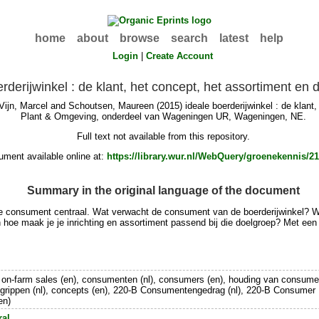
home
about
browse
search
latest
help
Login
|
Create Account
rderijwinkel : de klant, het concept, het assortiment en d
Vijn, Marcel
and
Schoutsen, Maureen
(2015) ideale boerderijwinkel : de klant
Plant & Omgeving, onderdeel van Wageningen UR, Wageningen, NE.
Full text not available from this repository.
ment available online at:
https://library.wur.nl/WebQuery/groenekennis/2
Summary in the original language of the document
de consument centraal. Wat verwacht de consument van de boerderijwinkel? We
p en hoe maak je je inrichting en assortiment passend bij die doelgroep? Met e
), on-farm sales (en), consumenten (nl), consumers (en), houding van consument
grippen (nl), concepts (en), 220-B Consumentengedrag (nl), 220-B Consumer Be
en)
ral