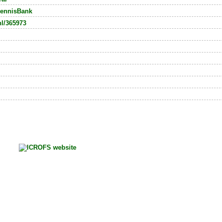
ennisBank
nl/365973