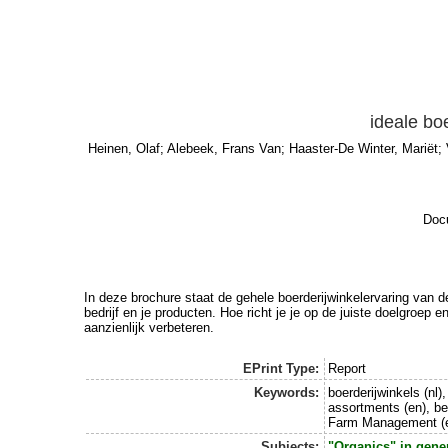
ideale boe
Heinen, Olaf
;
Alebeek, Frans Van
;
Haaster-De Winter, Mariët
;
Docu
In deze brochure staat de gehele boerderijwinkelervaring van 
bedrijf en je producten. Hoe richt je je op de juiste doelgroe
aanzienlijk verbeteren.
EPrint Type:
Report
Keywords:
boerderijwinkels (nl
assortments (en), be
Farm Management (
Subjects:
"Organics" in gene