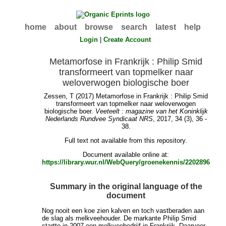
home
about
browse
search
latest
help
Login
|
Create Account
Metamorfose in Frankrijk : Philip Smid
transformeert van topmelker naar
weloverwogen biologische boer
Zessen, T
(2017) Metamorfose in Frankrijk : Philip Smid
transformeert van topmelker naar weloverwogen
biologische boer.
Veeteelt : magazine van het Koninklijk
Nederlands Rundvee Syndicaat NRS
, 2017, 34 (3), 36 -
38.
Full text not available from this repository.
Document available online at:
https://library.wur.nl/WebQuery/groenekennis/2202896
Summary in the original language of the
document
Nog nooit een koe zien kalven en toch vastberaden aan
de slag als melkveehouder. De markante Philip Smid
startte in 2007 een melkveebedrijf in Frankrijk. Daarvoor