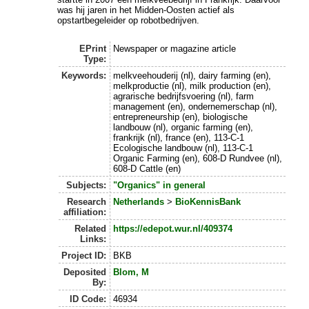
was hij jaren in het Midden-Oosten actief als
opstartbegeleider op robotbedrijven.
EPrint
Newspaper or magazine article
Type:
Keywords:
melkveehouderij (nl), dairy farming (en),
melkproductie (nl), milk production (en),
agrarische bedrijfsvoering (nl), farm
management (en), ondernemerschap (nl),
entrepreneurship (en), biologische
landbouw (nl), organic farming (en),
frankrijk (nl), france (en), 113-C-1
Ecologische landbouw (nl), 113-C-1
Organic Farming (en), 608-D Rundvee (nl),
608-D Cattle (en)
Subjects:
"Organics" in general
Research
Netherlands
>
BioKennisBank
affiliation:
Related
https://edepot.wur.nl/409374
Links:
Project ID:
BKB
Deposited
Blom, M
By:
ID Code:
46934