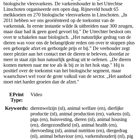
biologische vleesvarkens. De varkenshouder in het Utrechtse
Linschoten organiseerde een open dag. Rijneveld houdt 65
melkkoeien en 270 biologische vleesvarkens in Linschoten. „In
2011 hebben we ons georiënteerd op de toekomst van de
varkenstak. In eerste instantie wilde ik uitbreiden naar 300 zeugen,
maar daar had ik geen goed gevoel bij." De Utrechter besloot om
over te schakelen naar biologisch. „Het natuurlijke gedrag van de
dieren was voor ons de belangrijkste reden om over te stoppen plus
een geborgde afzet en gerborgde prijs er bij.” De veehouder zegt
meer plezier aan het contact met de dieren te beleven, doordat ze
meer in staat zijn hun natuurlijk gedrag uit te oefenen. „De dieren
komen meteen naar me toe als ik bij ze in het hok stap." Hij is
positief over de toekomst van het biologische segment, maar
waarschuwt wel voor de grote valkuil van de sector. „Het aanbod
moet niet harder groeien dan de afzet."
EPrint
Video
Type:
Keywords:
dierenwelzijn (nl), animal welfare (en), dierlijke
productie (nl), animal production (en), varkens (nl),
pigs (en), huisvesting, dieren (nl), animal housing
(en), diergezondheid (nl), animal health (en),
diervoeding (nl), animal nutrition (en), diergedrag
(nl), animal behaviour (en), varkenshouderij (nl), pig