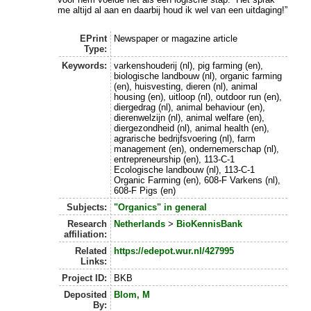
me altijd al aan en daarbij houd ik wel van een uitdaging!”
EPrint
Newspaper or magazine article
Type:
Keywords:
varkenshouderij (nl), pig farming (en),
biologische landbouw (nl), organic farming
(en), huisvesting, dieren (nl), animal
housing (en), uitloop (nl), outdoor run (en),
diergedrag (nl), animal behaviour (en),
dierenwelzijn (nl), animal welfare (en),
diergezondheid (nl), animal health (en),
agrarische bedrijfsvoering (nl), farm
management (en), ondernemerschap (nl),
entrepreneurship (en), 113-C-1
Ecologische landbouw (nl), 113-C-1
Organic Farming (en), 608-F Varkens (nl),
608-F Pigs (en)
Subjects:
"Organics" in general
Research
Netherlands
>
BioKennisBank
affiliation:
Related
https://edepot.wur.nl/427995
Links:
Project ID:
BKB
Deposited
Blom, M
By: