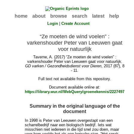
home
about
browse
search
latest
help
Login
|
Create Account
“Ze moeten de wind voelen” :
varkenshouder Peter van Leeuwen gaat
voor natuurlijk
Taverne, A.
(2017) “Ze moeten de wind voelen” :
varkenshouder Peter van Leeuwen gaat voor natuurlijk.
GD varken / Gezondheidsdienst voor Dieren
, 2017 (87), 8
- 11.
Full text not available from this repository.
Document available online at:
https://library.wur.nl/WebQuery/groenekennis/2227497
Summary in the original language of the
document
In 1998 is Peter van Leeuwen overgestapt van een
scharrelbedrijf naar een biologisch bedrijf. Iets wat
misschien niet iedereen in die tijd snel zou doen, maar
voor hem voelde het als een logische stap. “Het sprak