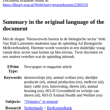
Document available online at:
https://library.wur.nl/WebQuery/groenekennis/2280310
Summary in the original language of the
document
Met de slogan ‘Nieuwerwets boeren in de biologische sector’ trekt
Van Hall Larenstein studenten naar de opleiding Ad Biologische
Melkveehouderij. Hiermee wordt voorzien in een duidelijke vraag
vanuit deze sector naar kennis op hbo-niveau. Twee docenten en
een student vertellen wat de opleiding inhoudt.
EPrint
Newspaper or magazine article
Type:
Keywords:
dierenwelzijn (nl), animal welfare (en), dierlijke
productie (nl), animal production (en), melkvee (nl),
dairy cattle (en), huisvesting, dieren (nl), animal
housing (en), 603-D Gezondheid en welzijn van
dieren (nl), 603-D Animal Health and Welfare (en)
Subjects:
"Organics" in general
Research
Netherlands
>
BioKennisBank