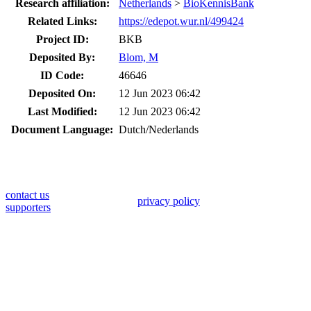
Research affiliation:
Netherlands
>
BioKennisBank
Related Links:
https://edepot.wur.nl/499424
Project ID:
BKB
Deposited By:
Blom, M
ID Code:
46646
Deposited On:
12 Jun 2023 06:42
Last Modified:
12 Jun 2023 06:42
Document Language:
Dutch/Nederlands
contact us
privacy policy
supporters