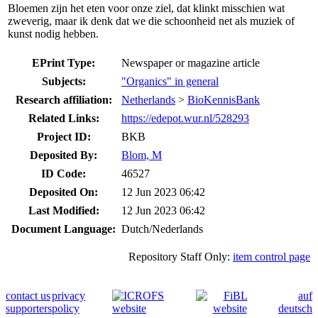
Bloemen zijn het eten voor onze ziel, dat klinkt misschien wat
zweverig, maar ik denk dat we die schoonheid net als muziek of
kunst nodig hebben.
EPrint Type:
Newspaper or magazine article
Subjects:
"Organics" in general
Research affiliation:
Netherlands
>
BioKennisBank
Related Links:
https://edepot.wur.nl/528293
Project ID:
BKB
Deposited By:
Blom, M
ID Code:
46527
Deposited On:
12 Jun 2023 06:42
Last Modified:
12 Jun 2023 06:42
Document Language:
Dutch/Nederlands
Repository Staff Only:
item control page
contact us
privacy
auf
supporters
policy
deutsch