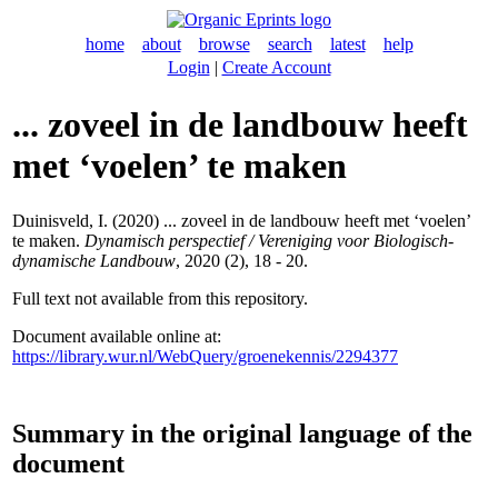
home
about
browse
search
latest
help
Login
|
Create Account
... zoveel in de landbouw heeft
met ‘voelen’ te maken
Duinisveld, I.
(2020) ... zoveel in de landbouw heeft met ‘voelen’
te maken.
Dynamisch perspectief / Vereniging voor Biologisch-
dynamische Landbouw
, 2020 (2), 18 - 20.
Full text not available from this repository.
Document available online at:
https://library.wur.nl/WebQuery/groenekennis/2294377
Summary in the original language of the
document