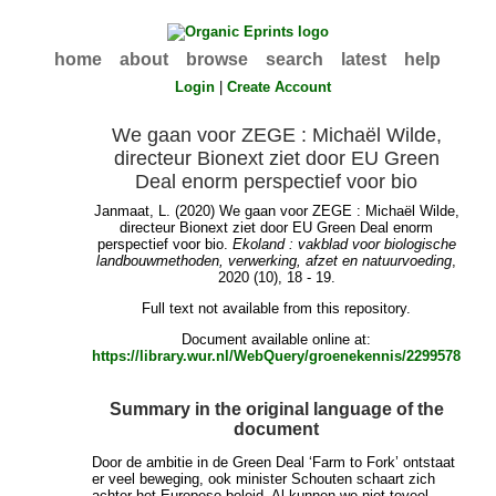
home
about
browse
search
latest
help
Login
|
Create Account
We gaan voor ZEGE : Michaël Wilde,
directeur Bionext ziet door EU Green
Deal enorm perspectief voor bio
Janmaat, L.
(2020) We gaan voor ZEGE : Michaël Wilde,
directeur Bionext ziet door EU Green Deal enorm
perspectief voor bio.
Ekoland : vakblad voor biologische
landbouwmethoden, verwerking, afzet en natuurvoeding
,
2020 (10), 18 - 19.
Full text not available from this repository.
Document available online at:
https://library.wur.nl/WebQuery/groenekennis/2299578
Summary in the original language of the
document
Door de ambitie in de Green Deal ‘Farm to Fork’ ontstaat
er veel beweging, ook minister Schouten schaart zich
achter het Europese beleid. Al kunnen we niet teveel