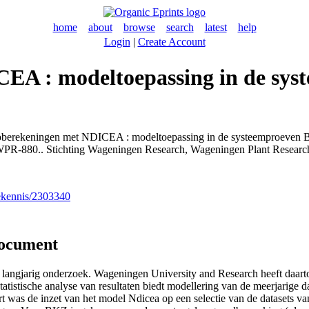
home
about
browse
search
latest
help
Login
|
Create Account
EA : modeltoepassing in de sys
oberekeningen met NDICEA : modeltoepassing in de systeemproeven B
WPR-880.. Stichting Wageningen Research, Wageningen Plant Research,
nekennis/2303340
document
 langjarig onderzoek. Wageningen University and Research heeft daart
istische analyse van resultaten biedt modellering van de meerjarige dat
port was de inzet van het model Ndicea op een selectie van de datase