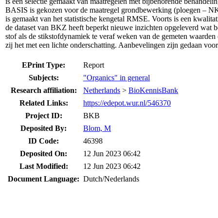
is een selectie gemaakt van maatregelen met bijbehorende behandel
BASIS is gekozen voor de maatregel grondbewerking (ploegen – NKG).
is gemaakt van het statistische kengetal RMSE. Voorts is een kwalit
de dataset van BKZ heeft beperkt nieuwe inzichten opgeleverd wat be
stof als de stikstofdynamiek te veraf weken van de gemeten waarden 
zij het met een lichte onderschatting. Aanbevelingen zijn gedaan voo
EPrint Type:
Report
Subjects:
"Organics" in general
Research affiliation:
Netherlands
>
BioKennisBank
Related Links:
https://edepot.wur.nl/546370
Project ID:
BKB
Deposited By:
Blom, M
ID Code:
46398
Deposited On:
12 Jun 2023 06:42
Last Modified:
12 Jun 2023 06:42
Document Language:
Dutch/Nederlands