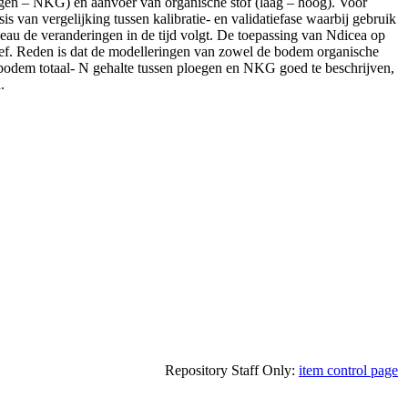
gen – NKG) en aanvoer van organische stof (laag – hoog). Voor
an vergelijking tussen kalibratie- en validatiefase waarbij gebruik
eau de veranderingen in de tijd volgt. De toepassing van Ndicea op
oef. Reden is dat de modelleringen van zowel de bodem organische
 bodem totaal- N gehalte tussen ploegen en NKG goed te beschrijven,
.
Repository Staff Only:
item control page