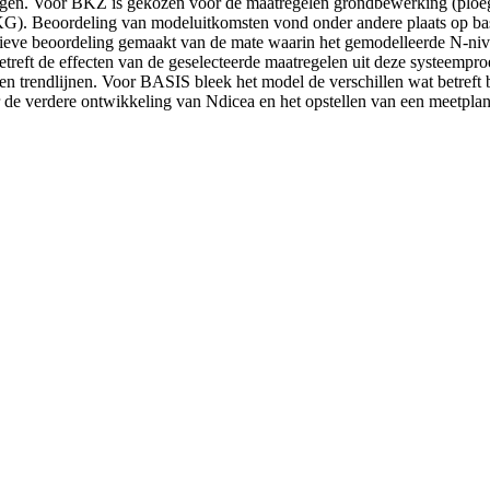
ingen. Voor BKZ is gekozen voor de maatregelen grondbewerking (ploe
 Beoordeling van modeluitkomsten vond onder andere plaats op basis v
atieve beoordeling gemaakt van de mate waarin het gemodelleerde N-niv
treft de effecten van de geselecteerde maatregelen uit deze systeempr
en trendlijnen. Voor BASIS bleek het model de verschillen wat betreft
r de verdere ontwikkeling van Ndicea en het opstellen van een meetplan