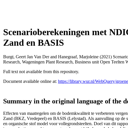
Scenarioberekeningen met NDIC
Zand en BASIS
Burgt, Geert Jan Van Der
and
Hanegraaf, Marjoleine
(2021) Scenari
Research, Wageningen Plant Research, Business unit Open Teelten 
Full text not available from this repository.
Document available online at:
https://library.wur.nl/WebQuery/groe
Summary in the original language of the 
Effecten van maatregelen om de bodemkwaliteit te verbeteren vergen
Zand (BKZ, Vredepeel) en BASIS (Lelystad). Als aanvulling op de stat
en organische stof model voor vollegrondsteelten. Doel van dit rap