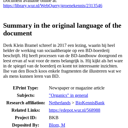
Document available online at:
https://library.wur.nl/WebQuery/groenekennis/2313546
Summary in the original language of the
document
Derk Klein Bramel schreef in 2017 een lezing, waarin hij heel
helder de werking van sociaaltherapie op een BD-boerderij
beschrijft. Hij heeft processen van de BD-landbouw doorgrond en
leest ervan af wat voor de mens belangrijk is. Hij kijkt als het ware
in de spiegel van de boerderij en komt tot interessante inzichten.
Ilse van den Bosch koos enkele fragmenten die illustreren wat we
als mens kunnen leren van BD.
EPrint Type:
Newspaper or magazine article
Subjects:
"Organics" in general
Research affiliation:
Netherlands
>
BioKennisBank
Related Links:
https://edepot.wur.nl/568988
Project ID:
BKB
Deposited By:
Blom, M