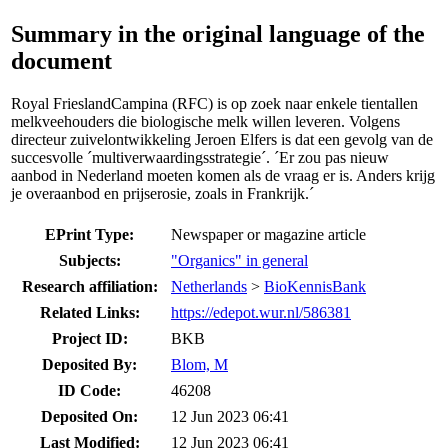
Summary in the original language of the
document
Royal FrieslandCampina (RFC) is op zoek naar enkele tientallen
melkveehouders die biologische melk willen leveren. Volgens
directeur zuivelontwikkeling Jeroen Elfers is dat een gevolg van de
succesvolle ´multiverwaardingsstrategie´. ´Er zou pas nieuw
aanbod in Nederland moeten komen als de vraag er is. Anders krijg
je overaanbod en prijserosie, zoals in Frankrijk.´
EPrint Type:
Newspaper or magazine article
Subjects:
"Organics" in general
Research affiliation:
Netherlands
>
BioKennisBank
Related Links:
https://edepot.wur.nl/586381
Project ID:
BKB
Deposited By:
Blom, M
ID Code:
46208
Deposited On:
12 Jun 2023 06:41
Last Modified:
12 Jun 2023 06:41