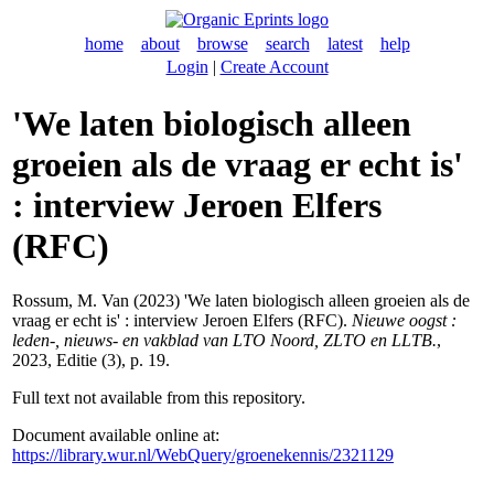
home
about
browse
search
latest
help
Login
|
Create Account
'We laten biologisch alleen
groeien als de vraag er echt is'
: interview Jeroen Elfers
(RFC)
Rossum, M. Van
(2023) 'We laten biologisch alleen groeien als de
vraag er echt is' : interview Jeroen Elfers (RFC).
Nieuwe oogst :
leden-, nieuws- en vakblad van LTO Noord, ZLTO en LLTB.
,
2023, Editie (3), p. 19.
Full text not available from this repository.
Document available online at:
https://library.wur.nl/WebQuery/groenekennis/2321129