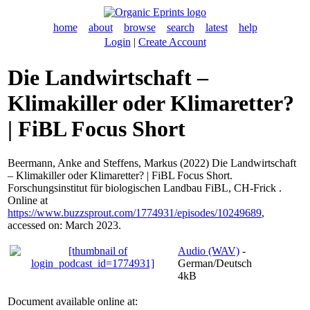
home
about
browse
search
latest
help
Login
|
Create Account
Die Landwirtschaft –
Klimakiller oder Klimaretter?
| FiBL Focus Short
Beermann, Anke
and
Steffens, Markus
(2022) Die Landwirtschaft
– Klimakiller oder Klimaretter? | FiBL Focus Short.
Forschungsinstitut für biologischen Landbau FiBL, CH-Frick .
Online at
https://www.buzzsprout.com/1774931/episodes/10249689
,
accessed on: March 2023.
Audio (WAV)
-
German/Deutsch
4kB
Document available online at: