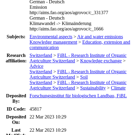
German - Deutsch
Emission
http://aims.fao.org/aos/agrovoc/c_331377
German - Deutsch
Klimawandel -> Klimaänderung
http://aims.fao.org/aos/agrovoc/c_1666
Subjects:
Environmental aspects
>
Air and water emissions
Knowledge management
>
Education, extension and
communication
Research
Switzerland
>
FiBL - Research Institute of Organic
affiliation:
Agriculture Switzerland
>
Knowledge exchange
>
Advice
Switzerland
>
FiBL - Research Institute of Organic
Agriculture Switzerland
>
Soil
Switzerland
>
FiBL - Research Institute of Organic
Agriculture Switzerland
>
Sustainability
>
Climate
Deposited
Forschungsinstitut für biologischen Landbau, FiBL
By:
ID Code:
45817
Deposited
22 Mar 2023 10:29
On:
Last
22 Mar 2023 10:29