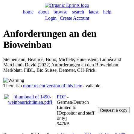
home
about
browse
search
latest
help
Login
|
Create Account
Anforderungen an den
Bioweinbau
Steinemann, Beatrice
;
Bono, Michele
;
Hauenstein, Linnéa
and
Marchand, David
(2022) Anforderungen an den Bioweinbau.
Merkblatt. FiBL, Bio Suisse, Demeter, CH-Frick.
There is a
more recent version of this item
available.
PDF
-
German/Deutsch
Limited to
[Depositor and staff
only]
947kB