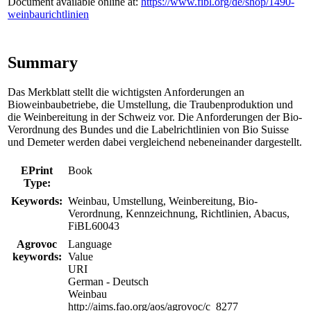
Document available online at:
https://www.fibl.org/de/shop/1490-
weinbaurichtlinien
Summary
Das Merkblatt stellt die wichtigsten Anforderungen an
Bioweinbaubetriebe, die Umstellung, die Traubenproduktion und
die Weinbereitung in der Schweiz vor. Die Anforderungen der Bio-
Verordnung des Bundes und die Labelrichtlinien von Bio Suisse
und Demeter werden dabei vergleichend nebeneinander dargestellt.
EPrint
Book
Type:
Keywords:
Weinbau, Umstellung, Weinbereitung, Bio-
Verordnung, Kennzeichnung, Richtlinien, Abacus,
FiBL60043
Agrovoc
Language
keywords:
Value
URI
German - Deutsch
Weinbau
http://aims.fao.org/aos/agrovoc/c_8277