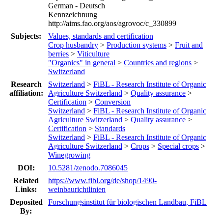
German - Deutsch
Kennzeichnung
http://aims.fao.org/aos/agrovoc/c_330899
Subjects:
Values, standards and certification
Crop husbandry
>
Production systems
>
Fruit and
berries
>
Viticulture
"Organics" in general
>
Countries and regions
>
Switzerland
Research
Switzerland
>
FiBL - Research Institute of Organic
affiliation:
Agriculture Switzerland
>
Quality assurance
>
Certification
>
Conversion
Switzerland
>
FiBL - Research Institute of Organic
Agriculture Switzerland
>
Quality assurance
>
Certification
>
Standards
Switzerland
>
FiBL - Research Institute of Organic
Agriculture Switzerland
>
Crops
>
Special crops
>
Winegrowing
DOI:
10.5281/zenodo.7086045
Related
https://www.fibl.org/de/shop/1490-
Links:
weinbaurichtlinien
Deposited
Forschungsinstitut für biologischen Landbau, FiBL
By: