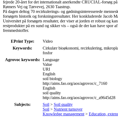
fejrede 20-året for det internationalt anerkendte CRUCIAL-forsøg på
Rømers Vej og Tørvevej, 2630 Taastrup.
På dagen deltog 70 recirkulerings- og gødningsinteresserede mennesker
forsøgets historik og forskningsresultater. Her konkluderede Jacob
Universitet på forsøgets resultater, der viser at jorden er robust og k
restprodukter på en sund og sikker vis – også de der kan have spor af
fremmedstoffer.
EPrint Type:
Video
Keywords:
Cirkulær bioøkonomi, recirkulering, mikroplas
fosfor
Agrovoc keywords:
Language
Value
URI
English
soil biology
http://aims.fao.org/aos/agrovoc/c_7160
English
soil quality
http://aims.fao.org/aos/agrovoc/c_a9645d28
Subjects:
Soil
>
Soil quality
Soil
>
Nutrient turnover
Knowledge management
>
Education, exten