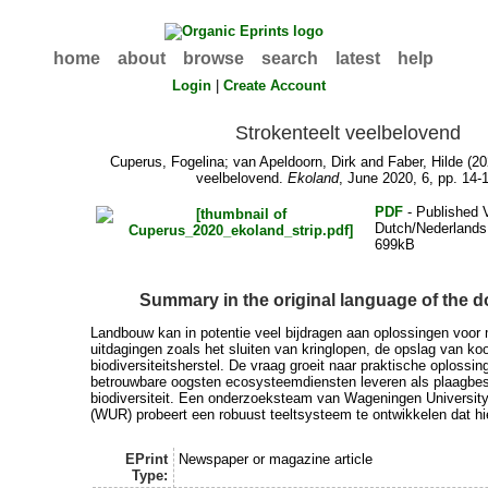
home
about
browse
search
latest
help
Login
|
Create Account
Strokenteelt veelbelovend
Cuperus, Fogelina
;
van Apeldoorn, Dirk
and
Faber, Hilde
(20
veelbelovend.
Ekoland
, June 2020, 6, pp. 14-
PDF
- Published V
Dutch/Nederlands
699kB
Summary in the original language of the 
Landbouw kan in potentie veel bijdragen aan oplossingen voor
uitdagingen zoals het sluiten van kringlopen, de opslag van koo
biodiversiteitsherstel. De vraag groeit naar praktische oplossin
betrouwbare oogsten ecosysteemdiensten leveren als plaagbest
biodiversiteit. Een onderzoeksteam van Wageningen Universit
(WUR) probeert een robuust teeltsysteem te ontwikkelen dat hi
EPrint
Newspaper or magazine article
Type: