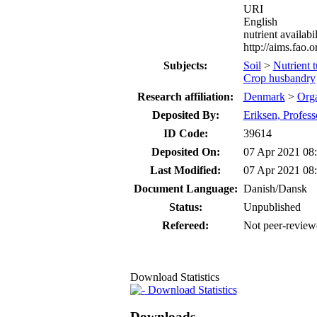
URI
English
nutrient availabil
http://aims.fao.
Subjects:
Soil
>
Nutrient 
Crop husbandry
Research affiliation:
Denmark
>
Org
Deposited By:
Eriksen, Profess
ID Code:
39614
Deposited On:
07 Apr 2021 08
Last Modified:
07 Apr 2021 08
Document Language:
Danish/Dansk
Status:
Unpublished
Refereed:
Not peer-review
Download Statistics
Download Statistics
Downloads