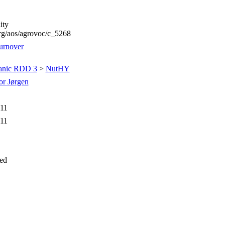
ity
org/aos/agrovoc/c_5268
turnover
anic RDD 3
>
NutHY
or Jørgen
:11
:11
ed