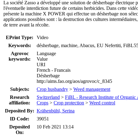
La société Zasso a développé une solution de désherbage électrique po
l'éventuelle interdiction future de certains herbicides. Dans cette vid
présente la machine X POWER qui effectue un désherbage non sélecti
applications possibles sont : la destruction des cultures intermédiair
de terre avant la récolte.
EPrint Type:
Video
Keywords:
désherbage, machine, Abacus, EU Nefertiti, FiBL
Agrovoc
Language
keywords:
Value
URI
French - Francais
Désherbage
http://aims.fao.org/aos/agrovoc/c_8345
Subjects:
Crop husbandry
>
Weed management
Research
Switzerland
>
FiBL - Research Institute of Organic 
affiliation:
Crops
>
Crop protection
>
Weed control
Deposited By:
Krähenbühl, Serina
ID Code:
39051
Deposited
10 Feb 2021 13:14
On: