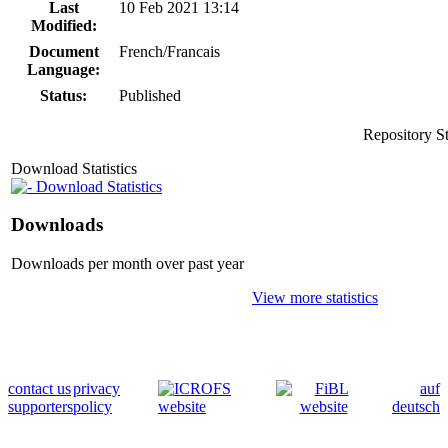
Last
10 Feb 2021 13:14
Modified:
Document
French/Francais
Language:
Status:
Published
Repository S
Download Statistics
Download Statistics
Downloads
Downloads per month over past year
View more statistics
contact us
privacy
auf
supporters
policy
deutsch