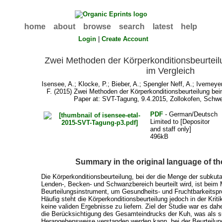
home
about
browse
search
latest
help
Login
|
Create Account
Zwei Methoden der Körperkonditionsbeurteil
im Vergleich
Isensee, A.
;
Klocke, P.
;
Bieber, A.
;
Spengler Neff, A.
;
Ivemeyer
F.
(2015) Zwei Methoden der Körperkonditionsbeurteilung bei
Paper at: SVT-Tagung, 9.4.2015, Zollokofen, Schwe
PDF
- German/Deutsch
Limited to [Depositor
and staff only]
496kB
Summary in the original language of t
Die Körperkonditionsbeurteilung, bei der die Menge der subkut
Lenden-, Becken- und Schwanzbereich beurteilt wird, ist beim 
Beurteilungsinstrument, um Gesundheits- und Fruchtbarkeitsp
Häufig steht die Körperkonditionsbeurteilung jedoch in der Kriti
keine validen Ergebnisse zu liefern. Ziel der Studie war es dah
die Berücksichtigung des Gesamteindrucks der Kuh, was als s
Herangehensweise verstanden werden kann, bei der Beurteilung 