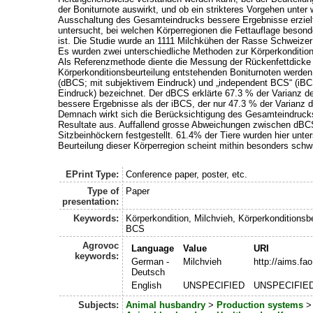
der Boniturnote auswirkt, und ob ein strikteres Vorgehen unter
Ausschaltung des Gesamteindrucks bessere Ergebnisse erzie
untersucht, bei welchen Körperregionen die Fettauflage besond
ist. Die Studie wurde an 1111 Milchkühen der Rasse Schweizer
Es wurden zwei unterschiedliche Methoden zur Körperkonditio
Als Referenzmethode diente die Messung der Rückenfettdicke 
Körperkonditionsbeurteilung entstehenden Boniturnoten werde
(dBCS; mit subjektivem Eindruck) und „independent BCS“ (iBC
Eindruck) bezeichnet. Der dBCS erklärte 67.3 % der Varianz de
bessere Ergebnisse als der iBCS, der nur 47.3 % der Varianz 
Demnach wirkt sich die Berücksichtigung des Gesamteindrucks 
Resultate aus. Auffallend grosse Abweichungen zwischen dB
Sitzbeinhöckern festgestellt. 61.4% der Tiere wurden hier unter
Beurteilung dieser Körperregion scheint mithin besonders schwi
EPrint Type:
Conference paper, poster, etc.
Type of
Paper
presentation:
Keywords:
Körperkondition, Milchvieh, Körperkonditionsbe
BCS
Agrovoc
Language
Value
URI
keywords:
German -
Milchvieh
http://aims.fa
Deutsch
English
UNSPECIFIED
UNSPECIFIE
Subjects:
Animal husbandry
>
Production systems