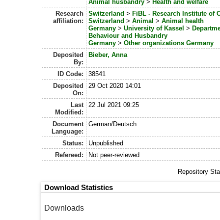
Animal husbandry
>
Health and welfare
Research
Switzerland
>
FiBL - Research Institute of 
affiliation:
Switzerland
>
Animal
>
Animal health
Germany
>
University of Kassel
>
Departme
Behaviour and Husbandry
Germany
>
Other organizations Germany
Deposited
Bieber, Anna
By:
ID Code:
38541
Deposited
29 Oct 2020 14:01
On:
Last
22 Jul 2021 09:25
Modified:
Document
German/Deutsch
Language:
Status:
Unpublished
Refereed:
Not peer-reviewed
Repository Sta
Download Statistics
Downloads