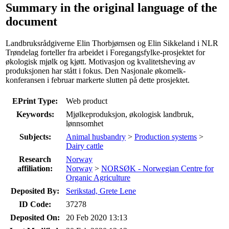
Summary in the original language of the
document
Landbruksrådgiverne Elin Thorbjørnsen og Elin Sikkeland i NLR
Trøndelag forteller fra arbeidet i Foregangsfylke-prosjektet for
økologisk mjølk og kjøtt. Motivasjon og kvalitetsheving av
produksjonen har stått i fokus. Den Nasjonale økomelk-
konferansen i februar markerte slutten på dette prosjektet.
EPrint Type:
Web product
Keywords:
Mjølkeproduksjon, økologisk landbruk,
lønnsomhet
Subjects:
Animal husbandry
>
Production systems
>
Dairy cattle
Research
Norway
affiliation:
Norway
>
NORSØK - Norwegian Centre for
Organic Agriculture
Deposited By:
Serikstad, Grete Lene
ID Code:
37278
Deposited On:
20 Feb 2020 13:13