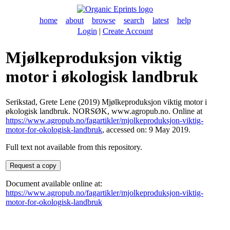
home
about
browse
search
latest
help
Login
|
Create Account
Mjølkeproduksjon viktig
motor i økologisk landbruk
Serikstad, Grete Lene
(2019) Mjølkeproduksjon viktig motor i
økologisk landbruk. NORSØK, www.agropub.no. Online at
https://www.agropub.no/fagartikler/mjolkeproduksjon-viktig-
motor-for-okologisk-landbruk
, accessed on: 9 May 2019.
Full text not available from this repository.
Document available online at:
https://www.agropub.no/fagartikler/mjolkeproduksjon-viktig-
motor-for-okologisk-landbruk