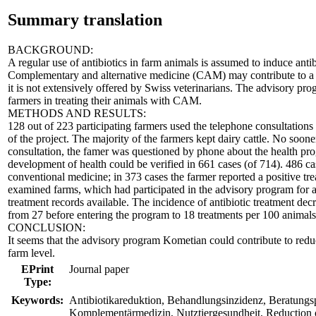
Summary translation
BACKGROUND:
A regular use of antibiotics in farm animals is assumed to induce antibi
Complementary and alternative medicine (CAM) may contribute to a re
it is not extensively offered by Swiss veterinarians. The advisory p
farmers in treating their animals with CAM.
METHODS AND RESULTS:
128 out of 223 participating farmers used the telephone consultations 
of the project. The majority of the farmers kept dairy cattle. No soon
consultation, the famer was questioned by phone about the health pro
development of health could be verified in 661 cases (of 714). 486 ca
conventional medicine; in 373 cases the farmer reported a positive tr
examined farms, which had participated in the advisory program for at
treatment records available. The incidence of antibiotic treatment dec
from 27 before entering the program to 18 treatments per 100 animals i
CONCLUSION:
It seems that the advisory program Kometian could contribute to reduc
farm level.
EPrint
Journal paper
Type:
Keywords:
Antibiotikareduktion, Behandlungsinzidenz, Beratung
Komplementärmedizin, Nutztiergesundheit, Reduction o