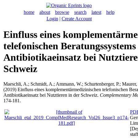
home
about
browse
search
latest
help
Login
|
Create Account
Einfluss eines komplementärme
telefonischen Beratungssystems
Antibiotikaeinsatz bei Nutztiere
Schweiz
Maeschli, A.
;
Schmidt, A.
;
Ammann, W.
;
Schurtenberger, P.
;
Maurer,
(2019) Einfluss eines komplementärmedizinischen telefonischen Ber
Antibiotikaeinsatz bei Nutztieren in der Schweiz.
Complementary Med
174-181.
PD
Ger
Limi
[De
staf