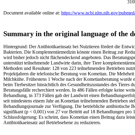
310
Document available online at:
https://www.ncbi.nlm.nih.gov/pubme
Summary in the original language of the 
Hintergrund: Der Antibiotikaeinsatz bei Nutztieren fördert die Entwic
Bakterien. Die Komplementärmedizin könnte einen Beitrag zur Redukt
wird bisher jedoch nicht flächendeckend angeboten. Das Beratung
unterstützt teilnehmende Landwirte darin, ihre Tiere komplementärme
Methoden und Resultate: 128 von 223 teilnehmenden Betrieben nutzte
Projektjahren die telefonische Beratung von Kometian. Die Mehrheit 
Milchkühe. Frühestens 1 Woche nach der Kometianberatung wurde ei
beim Tierbesitzer hinsichtlich des Gesundheitszustandes des Tieres d
Beratungsfälle recherchiert werden. In 486 Fällen erfolgte keine wei
Behandlung, in 373 Fällen gab der Landwirt einen Behandlungserfol
seit mindestens einem Jahr an Kometian teilnehmenden Betrieben stel
Behandlungsjournale zur Verfügung. Die betriebliche antibiotische 
signifikant (p < 0,001) von 27 vor Beitritt auf 18 Behandlungen pro 1
Schlussfolgerung: Es scheint, dass Kometian einen Beitrag dazu leist
Antibiotikaeinsatz auf Betriebsebene zu reduzieren.