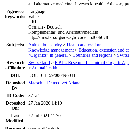
and alternative medicine, Livestock health, Advisory p
Agrovoc
Language
keywords:
Value
URI
German - Deutsch
Komplementär- und Alternativmedizin
http://aims.fao.org/aos/agrovoc/c_6d00b078
Subjects:
Animal husbandry
>
Health and welfare
Knowledge management
>
Education, extension and 
"Organics" in general
>
Countries and regions
>
Switze
Research
Switzerland
>
FiBL - Research Institute of Organic Agr
affiliation:
>
Animal health
DOI:
DOI: 10.1159/000496031
Deposited
Maeschli, Dr.med.vet Ariane
By:
ID Code:
37124
Deposited
27 Jan 2020 14:10
On:
Last
22 Jul 2021 11:30
Modified:
Document
German/Deutsch