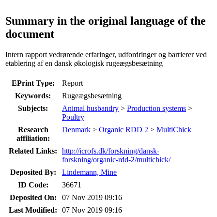
Summary in the original language of the
document
Intern rapport vedrørende erfaringer, udfordringer og barrierer ved
etablering af en dansk økologisk rugeægsbesætning
EPrint Type:
Report
Keywords:
Rugeægsbesætning
Subjects:
Animal husbandry
>
Production systems
>
Poultry
Research
Denmark
>
Organic RDD 2
>
MultiChick
affiliation:
Related Links:
http://icrofs.dk/forskning/dansk-
forskning/organic-rdd-2/multichick/
Deposited By:
Lindemann, Mine
ID Code:
36671
Deposited On:
07 Nov 2019 09:16
Last Modified:
07 Nov 2019 09:16