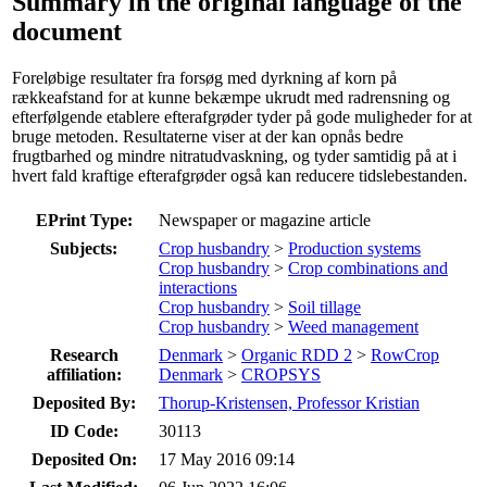
Summary in the original language of the
document
Foreløbige resultater fra forsøg med dyrkning af korn på
rækkeafstand for at kunne bekæmpe ukrudt med radrensning og
efterfølgende etablere efterafgrøder tyder på gode muligheder for at
bruge metoden. Resultaterne viser at der kan opnås bedre
frugtbarhed og mindre nitratudvaskning, og tyder samtidig på at i
hvert fald kraftige efterafgrøder også kan reducere tidslebestanden.
EPrint Type:
Newspaper or magazine article
Subjects:
Crop husbandry
>
Production systems
Crop husbandry
>
Crop combinations and
interactions
Crop husbandry
>
Soil tillage
Crop husbandry
>
Weed management
Research
Denmark
>
Organic RDD 2
>
RowCrop
affiliation:
Denmark
>
CROPSYS
Deposited By:
Thorup-Kristensen, Professor Kristian
ID Code:
30113
Deposited On:
17 May 2016 09:14