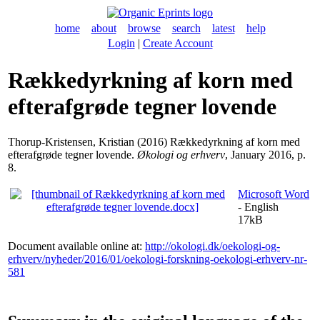
home
about
browse
search
latest
help
Login
|
Create Account
Rækkedyrkning af korn med
efterafgrøde tegner lovende
Thorup-Kristensen, Kristian
(2016) Rækkedyrkning af korn med
efterafgrøde tegner lovende.
Økologi og erhverv
, January 2016, p.
8.
Microsoft Word
- English
17kB
Document available online at:
http://okologi.dk/oekologi-og-
erhverv/nyheder/2016/01/oekologi-forskning-oekologi-erhverv-nr-
581