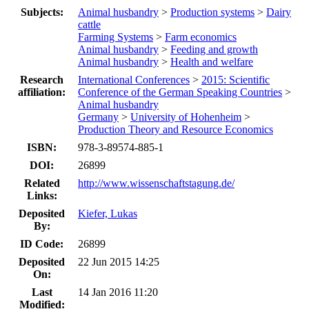
Subjects:
Animal husbandry
>
Production systems
>
Dairy
cattle
Farming Systems
>
Farm economics
Animal husbandry
>
Feeding and growth
Animal husbandry
>
Health and welfare
Research
International Conferences
>
2015: Scientific
affiliation:
Conference of the German Speaking Countries
>
Animal husbandry
Germany
>
University of Hohenheim
>
Production Theory and Resource Economics
ISBN:
978-3-89574-885-1
DOI:
26899
Related
http://www.wissenschaftstagung.de/
Links:
Deposited
Kiefer, Lukas
By:
ID Code:
26899
Deposited
22 Jun 2015 14:25
On:
Last
14 Jan 2016 11:20
Modified: