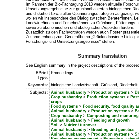
Im Rahmen der Bio-Fachtagung 2013 werden aktuelle Forschu
Umsetzungsergebnisse zur grünlandbasierten biologischen Rind
und diskutiert bzw. sollen Optimierungsstrategien aufgezeigt w
wollen wir insbesondere den Dialog zwischen Berater/innen, Le
Landwirte/innen und Forscher/innen zu Grünland-, Fütterungs
sowie zu ökonomischen und ökologischen Aspekten fördern.
Zusätzlich zu den Fachvorträgen werden auch Poster präsentie
Zusammenhang zum Generalthema „Grünlandbasierte biologisch
Forschungs- und Umsetzungsergebnisse“ stehen.
Summary translation
See English summary in the project descriptions of the procee
EPrint
Proceedings
Type:
Keywords:
biologische Landwirtschaft, Grünland, Rinderhalt
Subjects:
Animal husbandry
>
Production systems
>
Da
Crop husbandry
>
Production systems
>
Past
crops
Food systems
>
Food security, food quality 
Animal husbandry
>
Production systems
>
Be
Crop husbandry
>
Composting and manuring
Animal husbandry
>
Feeding and growth
Soil
>
Nutrient turnover
Animal husbandry
>
Breeding and genetics
Animal husbandry
>
Production systems
>
Sh
Knowledge management
>
Education, extens