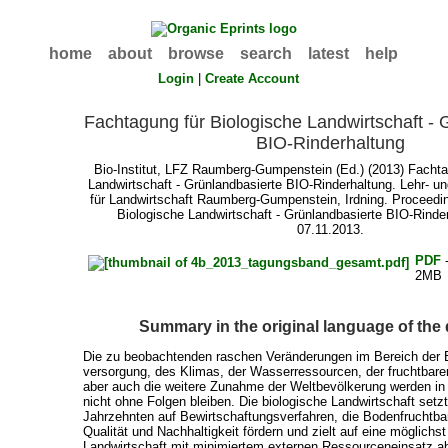
home
about
browse
search
latest
help
Login
|
Create Account
Fachtagung für Biologische Landwirtschaft - 
BIO-Rinderhaltung
Bio-Institut, LFZ Raumberg-Gumpenstein
(Ed.) (2013) Fachta
Landwirtschaft - Grünlandbasierte BIO-Rinderhaltung. Lehr- 
für Landwirtschaft Raumberg-Gumpenstein, Irdning. Proceedi
Biologische Landwirtschaft - Grünlandbasierte BIO-Rinder
07.11.2013.
PDF
2MB
Summary in the original language of th
Die zu beobachtenden raschen Veränderungen im Bereich der E
versorgung, des Klimas, der Wasserressourcen, der fruchtbar
aber auch die weitere Zunahme der Weltbevölkerung werden in 
nicht ohne Folgen bleiben. Die biologische Landwirtschaft setzt
Jahrzehnten auf Bewirtschaftungsverfahren, die Bodenfruchtba
Qualität und Nachhaltigkeit fördern und zielt auf eine möglich
Landwirtschaft mit minimiertem externen Ressourceneinsatz a