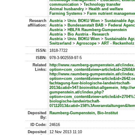
communication
>
Technology transfer
Animal husbandry
>
Health and welfare
Farming Systems
>
Farm nutrient manageme
Research
Austria
>
Univ. BOKU Wien
>
Sustainable Agr
affiliation:
Austria
>
Bundesanstalt BAB
>
Federal Agen
Austria
>
HBLFA Raumberg-Gumpenstein
Austria
>
Bio Austria - Research
Austria
>
Univ. BOKU Wien
>
Sustainable Agr
Switzerland
>
Agroscope
>
ART - Reckenholz 
ISSN:
1818-7722
ISBN:
978-3-902559-97-5
Related
http://www.raumberg-gumpenstein.at/c/index
Links:
option=com_content&view=article&id=2260&
http://www.raumberg-gumpenstein.at/c/index
option=com_content&view=article&id=2642:oe
fachtagung-fuer-biologische-landwirtschaft-
2013&catid=547:bioinstitut-allgemein
,
http://
gumpenstein.at/c/index.php?
option=com_content&view=article&id=2704%3
biologische-landwirtschaft-
07112013&catid=158%3Averanstaltungen&Ite
Deposited
Raumberg-Gumpenstein, Bio-Institut
By:
ID Code:
24616
Deposited
12 Nov 2013 11:10