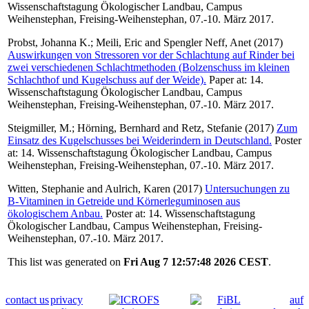
Wissenschaftstagung Ökologischer Landbau, Campus
Weihenstephan, Freising-Weihenstephan, 07.-10. März 2017.
Probst, Johanna K.
;
Meili, Eric
and
Spengler Neff, Anet
(2017)
Auswirkungen von Stressoren vor der Schlachtung auf Rinder bei
zwei verschiedenen Schlachtmethoden (Bolzenschuss im kleinen
Schlachthof und Kugelschuss auf der Weide).
Paper at: 14.
Wissenschaftstagung Ökologischer Landbau, Campus
Weihenstephan, Freising-Weihenstephan, 07.-10. März 2017.
Steigmiller, M.
;
Hörning, Bernhard
and
Retz, Stefanie
(2017)
Zum
Einsatz des Kugelschusses bei Weiderindern in Deutschland.
Poster
at: 14. Wissenschaftstagung Ökologischer Landbau, Campus
Weihenstephan, Freising-Weihenstephan, 07.-10. März 2017.
Witten, Stephanie
and
Aulrich, Karen
(2017)
Untersuchungen zu
B-Vitaminen in Getreide und Körnerleguminosen aus
ökologischem Anbau.
Poster at: 14. Wissenschaftstagung
Ökologischer Landbau, Campus Weihenstephan, Freising-
Weihenstephan, 07.-10. März 2017.
This list was generated on
Fri Aug 7 12:57:48 2026 CEST
.
contact us
privacy
auf