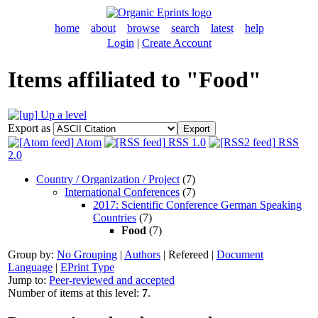
home
about
browse
search
latest
help
Login
|
Create Account
Items affiliated to "Food"
Up a level
Export as
Atom
RSS 1.0
RSS
2.0
Country / Organization / Project
(7)
International Conferences
(7)
2017: Scientific Conference German Speaking
Countries
(7)
Food
(7)
Group by:
No Grouping
|
Authors
|
Refereed
|
Document
Language
|
EPrint Type
Jump to:
Peer-reviewed and accepted
Number of items at this level:
7
.