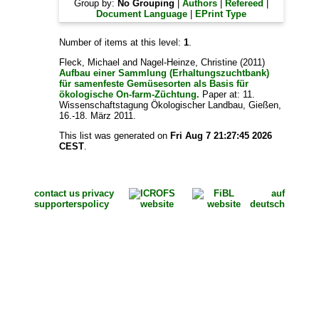
Group by:
No Grouping
|
Authors
|
Refereed
|
Document Language
|
EPrint Type
Number of items at this level:
1
.
Fleck, Michael
and
Nagel-Heinze, Christine
(2011)
Aufbau einer Sammlung (Erhaltungszuchtbank)
für samenfeste Gemüsesorten als Basis für
ökologische On-farm-Züchtung.
Paper at: 11.
Wissenschaftstagung Ökologischer Landbau, Gießen,
16.-18. März 2011.
This list was generated on
Fri Aug 7 21:27:45 2026
CEST
.
contact us
privacy
auf
supporters
policy
deutsch