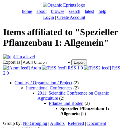
home
about
browse
search
latest
help
Login
|
Create Account
Items affiliated to "Spezieller
Pflanzenbau 1: Allgemein"
Up a level
Export as
Atom
RSS 1.0
RSS
2.0
Country / Organization / Project
(2)
International Conferences
(2)
2011: Scientific Conference on Organic
Agriculture
(2)
Pflanze und Boden
(2)
Spezieller Pflanzenbau 1:
Allgemein
(2)
Group by:
No Grouping
|
Authors
|
Refereed
|
Document