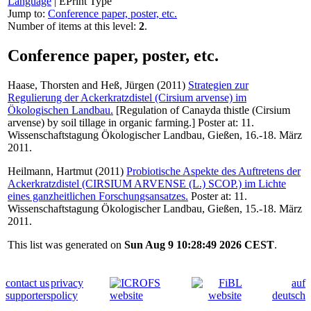
Language
|
EPrint Type
Jump to:
Conference paper, poster, etc.
Number of items at this level:
2
.
Conference paper, poster, etc.
Haase, Thorsten
and
Heß, Jürgen
(2011)
Strategien zur
Regulierung der Ackerkratzdistel (Cirsium arvense) im
Ökologischen Landbau.
[Regulation of Canayda thistle (Cirsium
arvense) by soil tillage in organic farming.] Poster at: 11.
Wissenschaftstagung Ökologischer Landbau, Gießen, 16.-18. März
2011.
Heilmann, Hartmut
(2011)
Probiotische Aspekte des Auftretens der
Ackerkratzdistel (CIRSIUM ARVENSE (L.) SCOP.) im Lichte
eines ganzheitlichen Forschungsansatzes.
Poster at: 11.
Wissenschaftstagung Ökologischer Landbau, Gießen, 15.-18. März
2011.
This list was generated on
Sun Aug 9 10:28:49 2026 CEST
.
contact us
privacy
auf
supporters
policy
deutsch