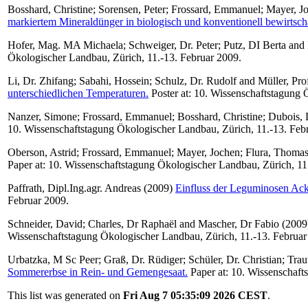
Bosshard, Christine
;
Sorensen, Peter
;
Frossard, Emmanuel
;
Mayer, J
markiertem Mineraldünger in biologisch und konventionell bewirtsc
Hofer, Mag. MA Michaela
;
Schweiger, Dr. Peter
;
Putz, DI Berta
and
Ökologischer Landbau, Zürich, 11.-13. Februar 2009.
Li, Dr. Zhifang
;
Sabahi, Hossein
;
Schulz, Dr. Rudolf
and
Müller, Pro
unterschiedlichen Temperaturen.
Poster at: 10. Wissenschaftstagung 
Nanzer, Simone
;
Frossard, Emmanuel
;
Bosshard, Christine
;
Dubois, 
10. Wissenschaftstagung Ökologischer Landbau, Zürich, 11.-13. Feb
Oberson, Astrid
;
Frossard, Emmanuel
;
Mayer, Jochen
;
Flura, Thoma
Paper at: 10. Wissenschaftstagung Ökologischer Landbau, Zürich, 11
Paffrath, Dipl.Ing.agr. Andreas
(2009)
Einfluss der Leguminosen Ack
Februar 2009.
Schneider, David
;
Charles, Dr Raphaël
and
Mascher, Dr Fabio
(2009
Wissenschaftstagung Ökologischer Landbau, Zürich, 11.-13. Februar
Urbatzka, M Sc Peer
;
Graß, Dr. Rüdiger
;
Schüler, Dr. Christian
;
Trau
Sommererbse in Rein- und Gemengesaat.
Paper at: 10. Wissenschaft
This list was generated on
Fri Aug 7 05:35:09 2026 CEST
.