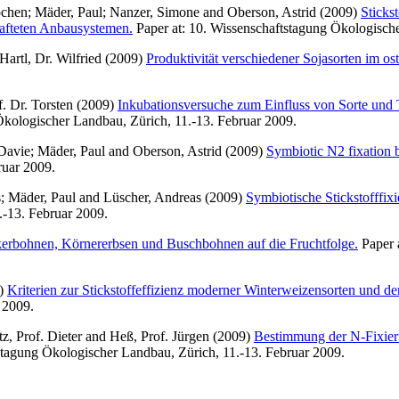
ochen
;
Mäder, Paul
;
Nanzer, Simone
and
Oberson, Astrid
(2009)
Sticks
hafteten Anbausystemen.
Paper at: 10. Wissenschaftstagung Ökologische
Hartl, Dr. Wilfried
(2009)
Produktivität verschiedener Sojasorten im os
f. Dr. Torsten
(2009)
Inkubationsversuche zum Einfluss von Sorte und
Ökologischer Landbau, Zürich, 11.-13. Februar 2009.
Davie
;
Mäder, Paul
and
Oberson, Astrid
(2009)
Symbiotic N2 fixation 
ruar 2009.
s
;
Mäder, Paul
and
Lüscher, Andreas
(2009)
Symbiotische Stickstofffix
.-13. Februar 2009.
erbohnen, Körnererbsen und Buschbohnen auf die Fruchtfolge.
Paper 
)
Kriterien zur Stickstoffeffizienz moderner Winterweizensorten und 
 2009.
tz, Prof. Dieter
and
Heß, Prof. Jürgen
(2009)
Bestimmung der N-Fixieru
stagung Ökologischer Landbau, Zürich, 11.-13. Februar 2009.