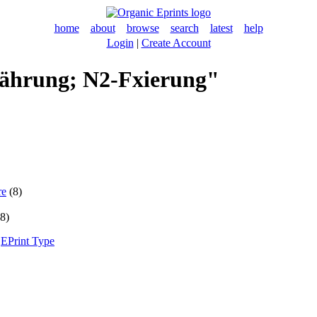
home
about
browse
search
latest
help
Login
|
Create Account
rnährung; N2-Fxierung"
re
(8)
8)
|
EPrint Type