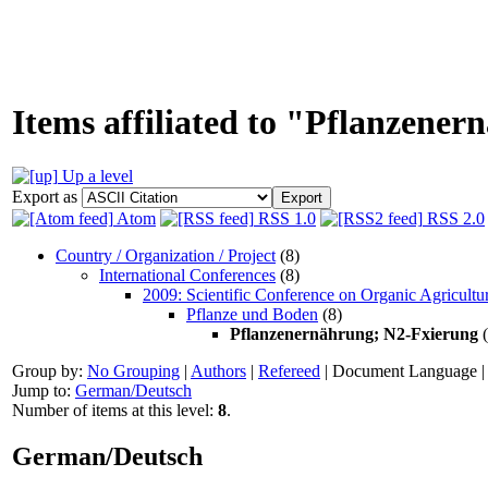
Items affiliated to "Pflanzene
Up a level
Export as
Atom
RSS 1.0
RSS 2.0
Country / Organization / Project
(8)
International Conferences
(8)
2009: Scientific Conference on Organic Agricultu
Pflanze und Boden
(8)
Pflanzenernährung; N2-Fxierung
(
Group by:
No Grouping
|
Authors
|
Refereed
|
Document Language
Jump to:
German/Deutsch
Number of items at this level:
8
.
German/Deutsch