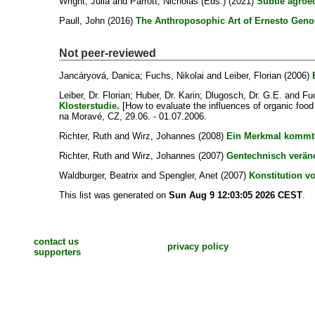
Wright, Julia
and
Parrott, Nicholas
(Eds.) (2021)
Subtle agroec
Paull, John
(2016)
The Anthroposophic Art of Ernesto Geno
Not peer-reviewed
Jancáryová, Danica
;
Fuchs, Nikolai
and
Leiber, Florian
(2006)
Leiber, Dr. Florian
;
Huber, Dr. Karin
;
Dlugosch, Dr. G.E.
and
Fuc
Klosterstudie.
[How to evaluate the influences of organic foo
na Moravé, CZ, 29.06. - 01.07.2006.
Richter, Ruth
and
Wirz, Johannes
(2008)
Ein Merkmal kommt s
Richter, Ruth
and
Wirz, Johannes
(2007)
Gentechnisch verände
Waldburger, Beatrix
and
Spengler, Anet
(2007)
Konstitution v
This list was generated on
Sun Aug 9 12:03:05 2026 CEST
.
contact us
privacy policy
supporters