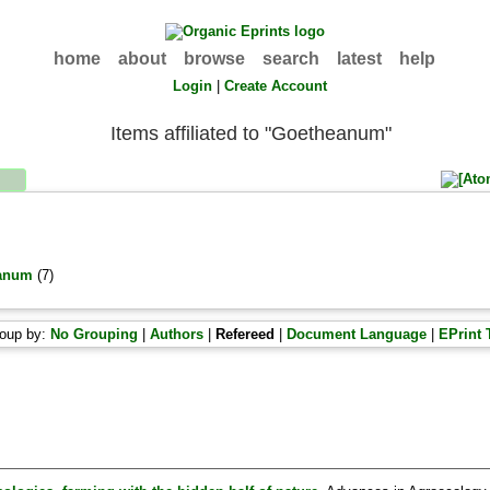
home
about
browse
search
latest
help
Login
|
Create Account
Items affiliated to "Goetheanum"
eanum
(7)
oup by:
No Grouping
|
Authors
|
Refereed
|
Document Language
|
EPrint 