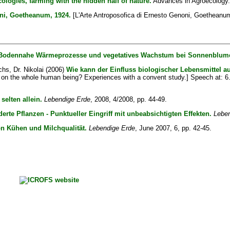
ologies, farming with the hidden half of nature.
Advances in Agroecology.
ni, Goetheanum, 1924.
[L'Arte Antroposofica di Ernesto Genoni, Goetheanu
Bodennahe Wärmeprozesse und vegetatives Wachstum bei Sonnenblum
hs, Dr. Nikolai
(2006)
Wie kann der Einfluss biologischer Lebensmittel 
d on the whole human being? Experiences with a convent study.] Speech at: 
elten allein.
Lebendige Erde
, 2008, 4/2008, pp. 44-49.
rte Pflanzen - Punktueller Eingriff mit unbeabsichtigten Effekten.
Leben
on Kühen und Milchqualität.
Lebendige Erde
, June 2007, 6, pp. 42-45.