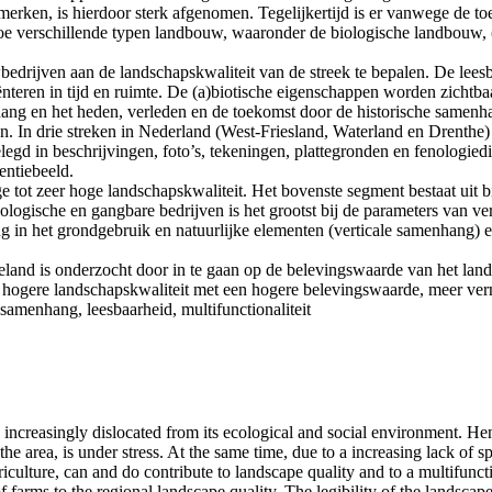
merken, is hierdoor sterk afgenomen. Tegelijkertijd is er vanwege de t
 hoe verschillende typen landbouw, waaronder de biologische landbouw, (
bedrijven aan de landschapskwaliteit van de streek te bepalen. De lees
teren in tijd en ruimte. De (a)biotische eigenschappen worden zichtbaa
ang en het heden, verleden en de toekomst door de historische samenha
en. In drie streken in Nederland (West-Friesland, Waterland en Drenth
elegd in beschrijvingen, foto’s, tekeningen, plattegronden en fenologi
entiebeeld.
age tot zeer hoge landschapskwaliteit. Het bovenste segment bestaat uit 
ologische en gangbare bedrijven is het grootst bij de parameters van 
g in het grondgebruik en natuurlijke elementen (verticale samenhang) e
land is onderzocht door in te gaan op de belevingswaarde van het land
gere landschapskwaliteit met een hogere belevingswaarde, meer verni
samenhang, leesbaarheid, multifunctionaliteit
ncreasingly dislocated from its ecological and social environment. Hence
the area, is under stress. At the same time, due to a increasing lack of sp
iculture, can and do contribute to landscape quality and to a multifuncti
of farms to the regional landscape quality. The legibility of the landsc