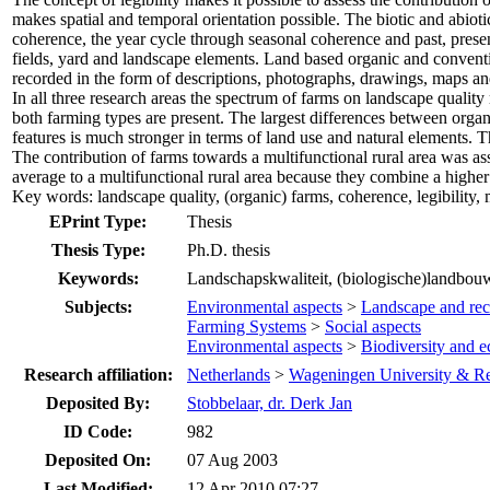
makes spatial and temporal orientation possible. The biotic and abiotic
coherence, the year cycle through seasonal coherence and past, prese
fields, yard and landscape elements. Land based organic and conventi
recorded in the form of descriptions, photographs, drawings, maps a
In all three research areas the spectrum of farms on landscape qualit
both farming types are present. The largest differences between organ
features is much stronger in terms of land use and natural elements. T
The contribution of farms towards a multifunctional rural area was as
average to a multifunctional rural area because they combine a higher
Key words: landscape quality, (organic) farms, coherence, legibility, m
EPrint Type:
Thesis
Thesis Type:
Ph.D. thesis
Keywords:
Landschapskwaliteit, (biologische)landbouwbe
Subjects:
Environmental aspects
>
Landscape and rec
Farming Systems
>
Social aspects
Environmental aspects
>
Biodiversity and e
Research affiliation:
Netherlands
>
Wageningen University & R
Deposited By:
Stobbelaar, dr. Derk Jan
ID Code:
982
Deposited On:
07 Aug 2003
Last Modified:
12 Apr 2010 07:27