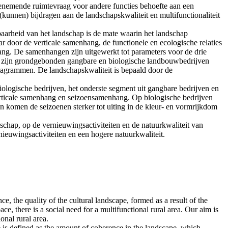
oenemende ruimtevraag voor andere functies behoefte aan een
kunnen) bijdragen aan de landschapskwaliteit en multifunctionaliteit
baarheid van het landschap is de mate waarin het landschap
r door de verticale samenhang, de functionele en ecologische relaties
ng. De samenhangen zijn uitgewerkt tot parameters voor de drie
e) zijn grondgebonden gangbare en biologische landbouwbedrijven
ediagrammen. De landschapskwaliteit is bepaald door de
biologische bedrijven, het onderste segment uit gangbare bedrijven en
verticale samenhang en seizoensamenhang. Op biologische bedrijven
n komen de seizoenen sterker tot uiting in de kleur- en vormrijkdom
schap, op de vernieuwingsactiviteiten en de natuurkwaliteit van
euwingsactiviteiten en een hogere natuurkwaliteit.
, the quality of the cultural landscape, formed as a result of the
ace, there is a social need for a multifunctional rural area. Our aim is
onal rural area.
ape is defined as the amount of coherence in the landscape, which