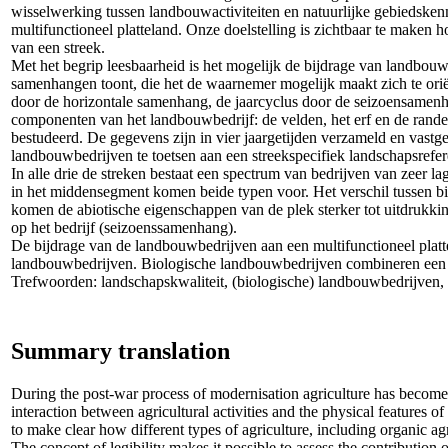
wisselwerking tussen landbouwactiviteiten en natuurlijke gebiedsken
multifunctioneel platteland. Onze doelstelling is zichtbaar te maken
van een streek.
Met het begrip leesbaarheid is het mogelijk de bijdrage van landbouw
samenhangen toont, die het de waarnemer mogelijk maakt zich te oriën
door de horizontale samenhang, de jaarcyclus door de seizoensamenh
componenten van het landbouwbedrijf: de velden, het erf en de rand
bestudeerd. De gegevens zijn in vier jaargetijden verzameld en vastg
landbouwbedrijven te toetsen aan een streekspecifiek landschapsrefer
In alle drie de streken bestaat een spectrum van bedrijven van zeer l
in het middensegment komen beide typen voor. Het verschil tussen bi
komen de abiotische eigenschappen van de plek sterker tot uitdrukkin
op het bedrijf (seizoenssamenhang).
De bijdrage van de landbouwbedrijven aan een multifunctioneel platte
landbouwbedrijven. Biologische landbouwbedrijven combineren een ho
Trefwoorden: landschapskwaliteit, (biologische) landbouwbedrijven, 
Summary translation
During the post-war process of modernisation agriculture has become i
interaction between agricultural activities and the physical features of 
to make clear how different types of agriculture, including organic agr
The concept of legibility makes it possible to assess the contribution 