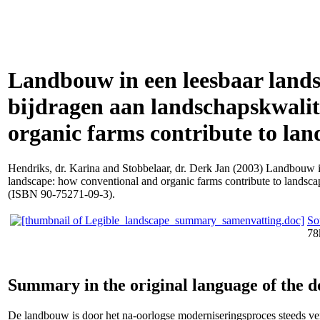
Landbouw in een leesbaar land
bijdragen aan landschapskwalite
organic farms contribute to lan
Hendriks, dr. Karina
and
Stobbelaar, dr. Derk Jan
(2003) Landbouw in 
landscape: how conventional and organic farms contribute to landsc
(ISBN 90-75271-09-3).
So
78
Summary in the original language of the 
De landbouw is door het na-oorlogse moderniseringsproces steeds ver