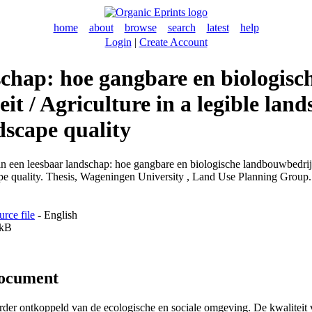
home
about
browse
search
latest
help
Login
|
Create Account
schap: hoe gangbare en biologis
it / Agriculture in a legible lan
dscape quality
een leesbaar landschap: hoe gangbare en biologische landbouwbedrijven
ape quality. Thesis, Wageningen University , Land Use Planning Group.
urce file
- English
kB
document
der ontkoppeld van de ecologische en sociale omgeving. De kwaliteit v