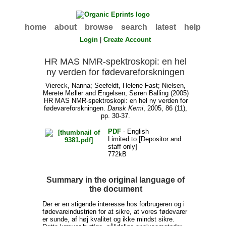
home
about
browse
search
latest
help
Login
|
Create Account
HR MAS NMR-spektroskopi: en hel
ny verden for fødevareforskningen
Viereck, Nanna
;
Seefeldt, Helene Fast
;
Nielsen,
Merete Møller
and
Engelsen, Søren Balling
(2005)
HR MAS NMR-spektroskopi: en hel ny verden for
fødevareforskningen.
Dansk Kemi
, 2005, 86 (11),
pp. 30-37.
PDF
- English
Limited to [Depositor and
staff only]
772kB
Summary in the original language of
the document
Der er en stigende interesse hos forbrugeren og i
fødevareindustrien for at sikre, at vores fødevarer
er sunde, af høj kvalitet og ikke mindst sikre.