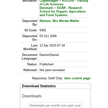
affiliation:
Copenhagen
>
KU-LIFE - Faculty
of Life Sciences
Denmark
>
SOAR - Research
School for Organic Agriculture
and Food Systems
Deposited
Nielsen, Mrs Merete Møller
By:
ID Code:
9381
Deposited
03 Oct 2006
On:
Last
12 Apr 2010 07:34
Modified:
Document
Danish/Dansk
Language:
Status:
Published
Refereed:
Not peer-reviewed
Repository Staff Only:
item control page
Download Statistics
Downloads
Downloads per month over past year