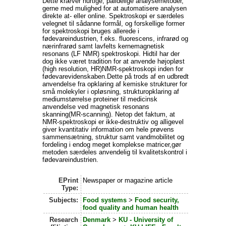
Dette kræver hurtige, pålidelige analysemetoder,
gerne med mulighed for at automatisere analysen
direkte at- eller online. Spektroskopi er særdeles
velegnet til sådanne formål, og forskellige former
for spektroskopi bruges allerede i
fødevareindustrien, f.eks. fluorescens, infrarød og
nærinfrarød samt lavfelts kernemagnetisk
resonans (LF NMR) spektroskopi. Hidtil har der
dog ikke været tradition for at anvende højopløst
(high resolution, HR)NMR-spektroskopi inden for
fødevarevidenskaben.Dette på trods af en udbredt
anvendelse fra opklaring af kemiske strukturer for
små molekyler i opløsning, strukturopklaring af
mediumstørrelse proteiner til medicinsk
anvendelse ved magnetisk resonans
skanning(MR-scanning). Netop det faktum, at
NMR-spektroskopi er ikke-destruktiv og alligevel
giver kvantitativ information om hele prøvens
sammensætning, struktur samt vandmobilitet og
fordeling i endog meget komplekse matricer,gør
metoden særdeles anvendelig til kvalitetskontrol i
fødevareindustrien.
EPrint
Newspaper or magazine article
Type:
Subjects:
Food systems
>
Food security,
food quality and human health
Research
Denmark
>
KU - University of