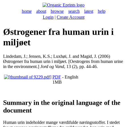
home
about
browse
search
latest
help
Login
|
Create Account
Østrogener fra human urin i
miljøet
Lindedam, J.
;
Jensen, K.S.
;
Luxhøi, J.
and
Magid, J.
(2006)
Østrogener fra human urin i miljøet. [Oestrogens from human urine
in the environment.]
Jord og Vand
, 13 (2), pp. 44-46.
PDF
- English
1MB
Summary in the original language of the
document
Human urin indeholder mange værdifulde næringsstoffer. I stedet