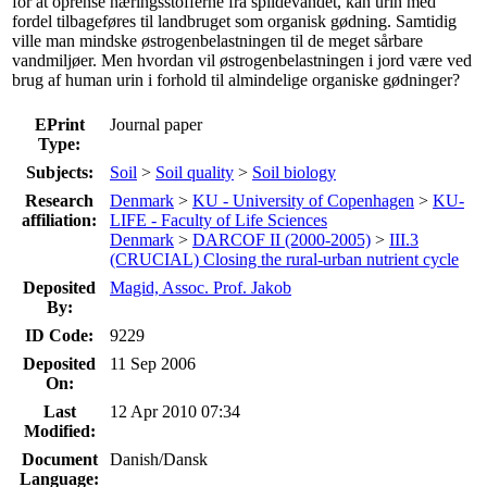
for at oprense næringsstofferne fra spildevandet, kan urin med
fordel tilbageføres til landbruget som organisk gødning. Samtidig
ville man mindske østrogenbelastningen til de meget sårbare
vandmiljøer. Men hvordan vil østrogenbelastningen i jord være ved
brug af human urin i forhold til almindelige organiske gødninger?
EPrint
Journal paper
Type:
Subjects:
Soil
>
Soil quality
>
Soil biology
Research
Denmark
>
KU - University of Copenhagen
>
KU-
affiliation:
LIFE - Faculty of Life Sciences
Denmark
>
DARCOF II (2000-2005)
>
III.3
(CRUCIAL) Closing the rural-urban nutrient cycle
Deposited
Magid, Assoc. Prof. Jakob
By:
ID Code:
9229
Deposited
11 Sep 2006
On:
Last
12 Apr 2010 07:34
Modified:
Document
Danish/Dansk
Language: