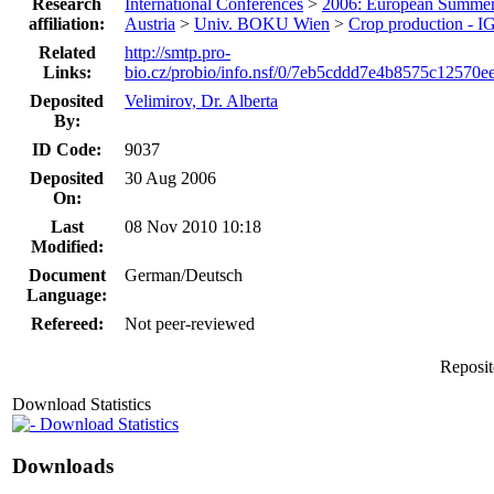
Research
International Conferences
>
2006: European Summer
affiliation:
Austria
>
Univ. BOKU Wien
>
Crop production - 
Related
http://smtp.pro-
Links:
bio.cz/probio/info.nsf/0/7eb5cddd7e4b8575c12570e
Deposited
Velimirov, Dr. Alberta
By:
ID Code:
9037
Deposited
30 Aug 2006
On:
Last
08 Nov 2010 10:18
Modified:
Document
German/Deutsch
Language:
Refereed:
Not peer-reviewed
Reposit
Download Statistics
Download Statistics
Downloads