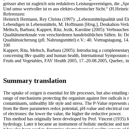
grösser aber ist zugleich sein reduktives Leistungsvermögen, die „Sp
Und umso wertvoller ist es aus elektro-chemischer Sicht.“ (H.Heinri
Referenzen:
Heinrich Hermann, Rey Christa (1997): „Lebensmittelqualität und El
Lebendigen in Lebensmitteln, M. Hoffmann [Hrsg.], Deukalion-Verl
Meltsch, Barbara; Kappert, Rita; Jezik, Karoline (2005): Verbrauche
Qualitätsmerkmale von verschiedenen handelsüblichen Säften. In: De
Qualitätssicherung (pfl. Nahrungsmittel) e.V.: 40. Vortragstagung, 1
100
Kappert, Rita, Meltsch, Barbara (2005): Introducing a complementar
concerning f&v quality and human health, International Symposium 
Fruits and Vegetables, FAV Health 2005, 17.-20.08.2005, Quebec, in
Summary translation
The uptake of oxigen is essential for life processes, but also entailing
range of mechanisms protecting the organism against free radicals is
contaminants, unhealthy life style and stress. The P-Value represents a
from the three parameters redox potential, pH-value and electrical cond
of electrones: the lower the value, the higher the reductive power.
This method has originally been developed by Prof. Vincent (1935) for
hydrology. Later it became an instrument of holistic medicine and tum