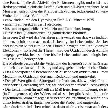
eine Faustzahl, die die Aktivität der Elektronen angibt, und wird aus
Redoxpotential, elektische Leitfähigkeit und pH-Wert errechnet. Je n
Messwert, umso höher die Kraft der Elektronen, reduzierend zu wirk
Woher kommt das Verfahren?
• entwickelt durch den Hydrologen Prof. L.C. Vincent 1935
• anfangs eingesetzt in der Hydrologie,
• Instrument ganzheitlicher Medizin und Tumorforschung,
• Einsatz bei Qualitätsforschung gärtnerischer Produkte.
In neuerer Zeit wird das Verfahren angewendet, um das, was traditio
können, sichtbar zu machen: das Lebendige im Lebensmittel. Je lebe
eher ist es ein Mittel zum Leben. Durch die zugeführte Reduktionskra
Elektronen) – so lautet die These – wird der Oxidation durch Atmung,
entgegengewirkt. Insbesondere frische Lebensmittel aus biologischer
im Test ihre Überlegenheit.
Die Methode beschreibt die Verteilung der Energie(ströme) im System;
ermittelt als elektrische Leistung und angegeben in elektrischer Einhe
• Das Redoxpotential beschreibt den Zustand von oxidativem zu red
Medium; wo Oxidation, dort auch Reduktion und umgekehrt.
• Der pH-Wert gibt den Säuregrad der Probe an, d.h. wie viele Protone
entscheidet gleichzeitig darüber, welches der zahlreichen Redoxsystem
• Die Leitfähigkeit (in mS) gilt als Maß freier Ionen in Lösung; sie i
(in Ohm gemessen); der Widerstand als solcher gibt Auskunft über d
zugeführtem Strom entgegensetzt bei der Weiterleitung in seinen Zell
umso fester, straffer, jünger, gesünder die Probe; und umgekehrt.
„Je reduzierter ein Lebensmittel ist, desto niedriger ist zwar auch d