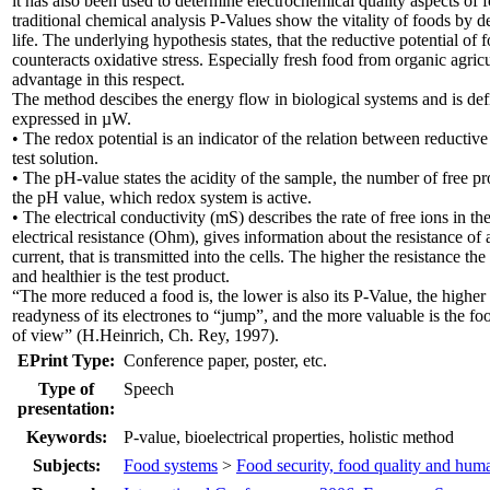
it has also been used to determine electrochemical quality aspects of f
traditional chemical analysis P-Values show the vitality of foods by de
life. The underlying hypothesis states, that the reductive potential of f
counteracts oxidative stress. Especially fresh food from organic agri
advantage in this respect.
The method descibes the energy flow in biological systems and is defi
expressed in µW.
• The redox potential is an indicator of the relation between reductive
test solution.
• The pH-value states the acidity of the sample, the number of free pr
the pH value, which redox system is active.
• The electrical conductivity (mS) describes the rate of free ions in the 
electrical resistance (Ohm), gives information about the resistance of 
current, that is transmitted into the cells. The higher the resistance t
and healthier is the test product.
“The more reduced a food is, the lower is also its P-Value, the higher i
readyness of its electrones to “jump”, and the more valuable is the f
of view” (H.Heinrich, Ch. Rey, 1997).
EPrint Type:
Conference paper, poster, etc.
Type of
Speech
presentation:
Keywords:
P-value, bioelectrical properties, holistic method
Subjects:
Food systems
>
Food security, food quality and hum