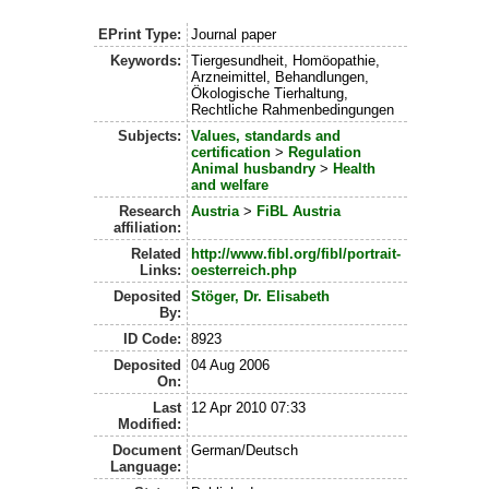
EPrint Type:
Journal paper
Keywords:
Tiergesundheit, Homöopathie,
Arzneimittel, Behandlungen,
Ökologische Tierhaltung,
Rechtliche Rahmenbedingungen
Subjects:
Values, standards and
certification
>
Regulation
Animal husbandry
>
Health
and welfare
Research
Austria
>
FiBL Austria
affiliation:
Related
http://www.fibl.org/fibl/portrait-
Links:
oesterreich.php
Deposited
Stöger, Dr. Elisabeth
By:
ID Code:
8923
Deposited
04 Aug 2006
On:
Last
12 Apr 2010 07:33
Modified:
Document
German/Deutsch
Language: