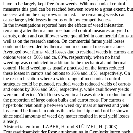
have to be largely kept free from weeds. With mechanical control
measures this goal can be reached between rows to a great extent, but
success within the crop rows is limited. The remaining weeds can
cause large yield losses in crops with low competitiveness.
In the investigations reported here the effects of weed infestation
remaining after thermal and mechanical control measures on yield of
carrots, onion and cauliflower were quantified in commercial farms a
well as on the research station. On commercial farms yield losses
could not be avoided by thermal and mechanical measures alone.
Averaged over farms, yield losses due to residual weeds in carrots an
onions were ca. 50% and ca. 80%, respectively, when no hand
weeding was conducted in addition to the mechanical and thermal
control. Hand weeding as usually practised on the farms reduced
these losses in carrots and onions to 16% and 18%, respectively. On
the research station where a wider range of mechanical control
strategies could be pursued, residual weeds reduced yields of carrots
and onions by 30% and 50%, respectively, while cauliflower yields
were not affected. Yield losses were in all cases due to a reduction of
the proportion of large onion bulbs and carrot roots. For carrots a
hyperbolic relationship between weed dry mass at harvest and yield
loss could be found. In onions this relationship could not be shown
since small amounts of weed dry matter resulted in total yield losses
already.
Abstract taken from: LABER, H. und STÜTZEL, H. (2003):
Ertragswirksamkeit der Restverunkrautung in Gemüsekulturen nach