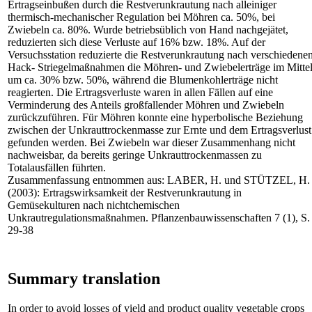
Ertragseinbußen durch die Restverunkrautung nach alleiniger
thermisch-mechanischer Regulation bei Möhren ca. 50%, bei
Zwiebeln ca. 80%. Wurde betriebsüblich von Hand nachgejätet,
reduzierten sich diese Verluste auf 16% bzw. 18%. Auf der
Versuchsstation reduzierte die Restverunkrautung nach verschiedene
Hack- Striegelmaßnahmen die Möhren- und Zwiebelerträge im Mitte
um ca. 30% bzw. 50%, während die Blumenkohlerträge nicht
reagierten. Die Ertragsverluste waren in allen Fällen auf eine
Verminderung des Anteils großfallender Möhren und Zwiebeln
zurückzuführen. Für Möhren konnte eine hyperbolische Beziehung
zwischen der Unkrauttrockenmasse zur Ernte und dem Ertragsverlust
gefunden werden. Bei Zwiebeln war dieser Zusammenhang nicht
nachweisbar, da bereits geringe Unkrauttrockenmassen zu
Totalausfällen führten.
Zusammenfassung entnommen aus: LABER, H. und STÜTZEL, H.
(2003): Ertragswirksamkeit der Restverunkrautung in
Gemüsekulturen nach nichtchemischen
Unkrautregulationsmaßnahmen. Pflanzenbauwissenschaften 7 (1), S.
29-38
Summary translation
In order to avoid losses of yield and product quality vegetable crops