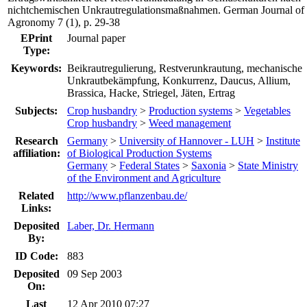
nichtchemischen Unkrautregulationsmaßnahmen. German Journal of
Agronomy 7 (1), p. 29-38
EPrint
Journal paper
Type:
Keywords:
Beikrautregulierung, Restverunkrautung, mechanische
Unkrautbekämpfung, Konkurrenz, Daucus, Allium,
Brassica, Hacke, Striegel, Jäten, Ertrag
Subjects:
Crop husbandry
>
Production systems
>
Vegetables
Crop husbandry
>
Weed management
Research
Germany
>
University of Hannover - LUH
>
Institute
affiliation:
of Biological Production Systems
Germany
>
Federal States
>
Saxonia
>
State Ministry
of the Environment and Agriculture
Related
http://www.pflanzenbau.de/
Links:
Deposited
Laber, Dr. Hermann
By:
ID Code:
883
Deposited
09 Sep 2003
On:
Last
12 Apr 2010 07:27