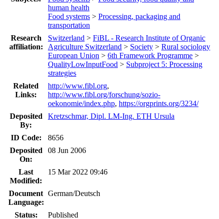
human health
Food systems
>
Processing, packaging and
transportation
Research
Switzerland
>
FiBL - Research Institute of Organic
affiliation:
Agriculture Switzerland
>
Society
>
Rural sociology
European Union
>
6th Framework Programme
>
QualityLowInputFood
>
Subproject 5: Processing
strategies
Related
http://www.fibl.org
,
Links:
http://www.fibl.org/forschung/sozio-
oekonomie/index.php
,
https://orgprints.org/3234/
Deposited
Kretzschmar, Dipl. LM-Ing. ETH Ursula
By:
ID Code:
8656
Deposited
08 Jun 2006
On:
Last
15 Mar 2022 09:46
Modified:
Document
German/Deutsch
Language:
Status:
Published