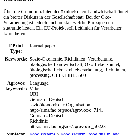
Über die Grundprinzipien der ökologischen Landwirtschaft findet
ein breiter Diskurs in der Gesellschaft statt. Bei der Öko-
Verarbeitung ist jedoch noch unklar, welche Prinzipien ihr
zugrunde liegen. Ein EU-Projekt soll Leitlinien für Verarbeiter
formulieren.
EPrint
Journal paper
Type:
Keywords:
Sozio-Ökonomie, Richtlinien, Verarbeitung,
ökologische Landwirtschaft, Öko-Lebensmittel,
ökologische Lebensmittelverarbeitung, Richtlinien,
processing, QLIF, FiBL 35001
Agrovoc
Language
keywords:
Value
URI
German - Deutsch
sozioökonomische Organisation
http://aims.fao.org/aos/agrovoc/c_7141
German - Deutsch
Richtlinie
http://aims.fao.org/aos/agrovoc/c_50228
Subjects:
Food systems
>
Food security, food quality and