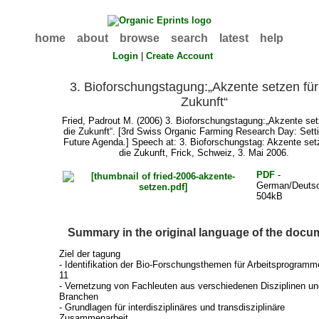
home
about
browse
search
latest
help
Login
|
Create Account
3. Bioforschungstagung:„Akzente setzen für
Zukunft“
Fried, Padrout M.
(2006) 3. Bioforschungstagung:„Akzente set
die Zukunft“. [3rd Swiss Organic Farming Research Day: Sett
Future Agenda.] Speech at: 3. Bioforschungstag: Akzente set
die Zukunft, Frick, Schweiz, 3. Mai 2006.
PDF
-
German/Deuts
504kB
Summary in the original language of the docu
Ziel der tagung
- Identifikation der Bio-Forschungsthemen für Arbeitsprogramm
11
- Vernetzung von Fachleuten aus verschiedenen Disziplinen u
Branchen
- Grundlagen für interdisziplinäres und transdisziplinäre
Zusammenarbeit