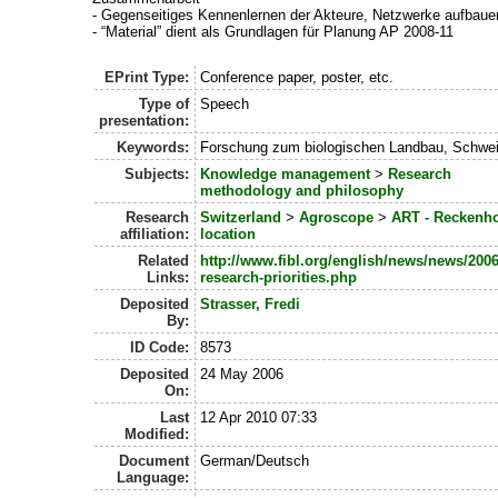
- Gegenseitiges Kennenlernen der Akteure, Netzwerke aufbaue
- “Material” dient als Grundlagen für Planung AP 2008-11
EPrint Type:
Conference paper, poster, etc.
Type of
Speech
presentation:
Keywords:
Forschung zum biologischen Landbau, Schwei
Subjects:
Knowledge management
>
Research
methodology and philosophy
Research
Switzerland
>
Agroscope
>
ART - Reckenho
affiliation:
location
Related
http://www.fibl.org/english/news/news/2006
Links:
research-priorities.php
Deposited
Strasser, Fredi
By:
ID Code:
8573
Deposited
24 May 2006
On:
Last
12 Apr 2010 07:33
Modified:
Document
German/Deutsch
Language: