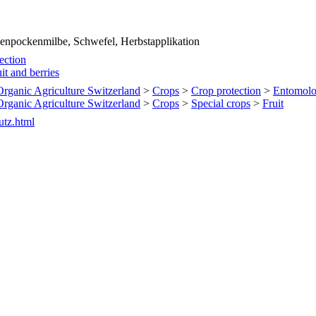
enpockenmilbe, Schwefel, Herbstapplikation
tection
it and berries
 Organic Agriculture Switzerland
>
Crops
>
Crop protection
>
Entomol
 Organic Agriculture Switzerland
>
Crops
>
Special crops
>
Fruit
utz.html