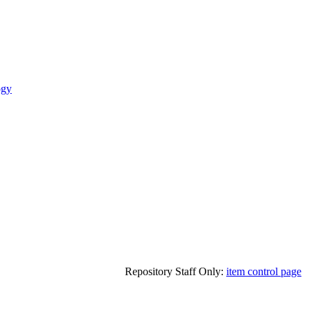
ogy
Repository Staff Only:
item control page