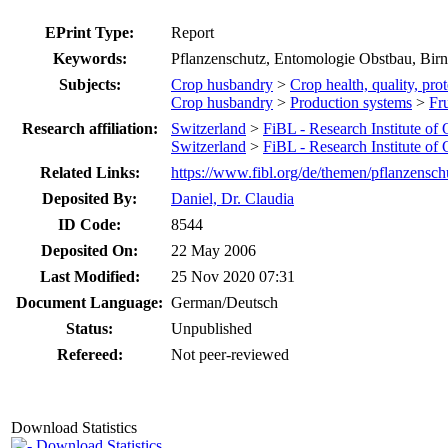
EPrint Type:
Report
Keywords:
Pflanzenschutz, Entomologie Obstbau, Birn
Subjects:
Crop husbandry
>
Crop health, quality, pro
Crop husbandry
>
Production systems
>
Fru
Research affiliation:
Switzerland
>
FiBL - Research Institute of
Switzerland
>
FiBL - Research Institute of
Related Links:
https://www.fibl.org/de/themen/pflanzensch
Deposited By:
Daniel, Dr. Claudia
ID Code:
8544
Deposited On:
22 May 2006
Last Modified:
25 Nov 2020 07:31
Document Language:
German/Deutsch
Status:
Unpublished
Refereed:
Not peer-reviewed
Download Statistics
Download Statistics