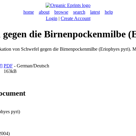
home
about
browse
search
latest
help
Login
|
Create Account
 gegen die Birnenpockenmilbe (E
ation von Schwefel gegen die Birnenpockenmilbe (Eriophyes pyri). Mit
PDF
- German/Deutsch
163kB
document
hyes pyri)
2004)