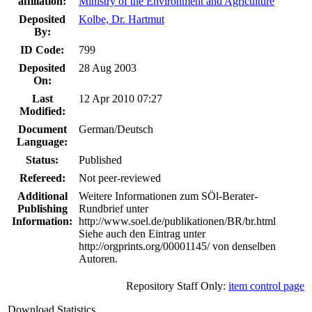
affiliation:
Ministry of the Environment and Agriculture
Deposited
Kolbe, Dr. Hartmut
By:
ID Code:
799
Deposited
28 Aug 2003
On:
Last
12 Apr 2010 07:27
Modified:
Document
German/Deutsch
Language:
Status:
Published
Refereed:
Not peer-reviewed
Additional
Weitere Informationen zum SÖl-Berater-
Publishing
Rundbrief unter
Information:
http://www.soel.de/publikationen/BR/br.html
Siehe auch den Eintrag unter
http://orgprints.org/00001145/ von denselben
Autoren.
Repository Staff Only:
item control page
Download Statistics