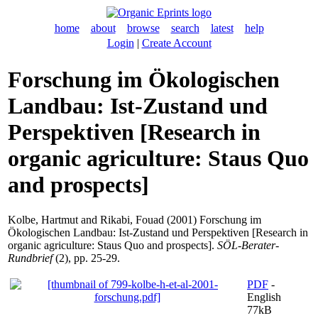
home
about
browse
search
latest
help
Login
|
Create Account
Forschung im Ökologischen
Landbau: Ist-Zustand und
Perspektiven [Research in
organic agriculture: Staus Quo
and prospects]
Kolbe, Hartmut
and
Rikabi, Fouad
(2001) Forschung im
Ökologischen Landbau: Ist-Zustand und Perspektiven [Research in
organic agriculture: Staus Quo and prospects].
SÖL-Berater-
Rundbrief
(2), pp. 25-29.
PDF
-
English
77kB