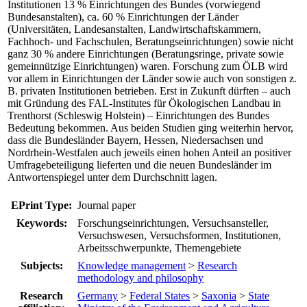
Institutionen 13 % Einrichtungen des Bundes (vorwiegend
Bundesanstalten), ca. 60 % Einrichtungen der Länder
(Universitäten, Landesanstalten, Landwirtschaftskammern,
Fachhoch- und Fachschulen, Beratungseinrichtungen) sowie nicht
ganz 30 % andere Einrichtungen (Beratungsringe, private sowie
gemeinnützige Einrichtungen) waren. Forschung zum ÖLB wird
vor allem in Einrichtungen der Länder sowie auch von sonstigen z.
B. privaten Institutionen betrieben. Erst in Zukunft dürften – auch
mit Gründung des FAL-Institutes für Ökologischen Landbau in
Trenthorst (Schleswig Holstein) – Einrichtungen des Bundes
Bedeutung bekommen. Aus beiden Studien ging weiterhin hervor,
dass die Bundesländer Bayern, Hessen, Niedersachsen und
Nordrhein-Westfalen auch jeweils einen hohen Anteil an positiver
Umfragebeteiligung lieferten und die neuen Bundesländer im
Antwortenspiegel unter dem Durchschnitt lagen.
EPrint Type:
Journal paper
Keywords:
Forschungseinrichtungen, Versuchsansteller,
Versuchswesen, Versuchsformen, Institutionen,
Arbeitsschwerpunkte, Themengebiete
Subjects:
Knowledge management
>
Research
methodology and philosophy
Research
Germany
>
Federal States
>
Saxonia
>
State